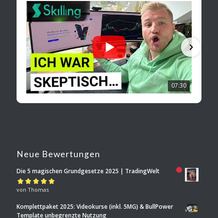
07:30
Neue Bewertungen
Die 5 magischen Grundgesetze 2025 | TradingWelt
Bewertet mit
von Thomas
5
von 5
Komplettpaket 2025: Videokurse (inkl. 5MG) & BullPower
Template unbegrenzte Nutzung