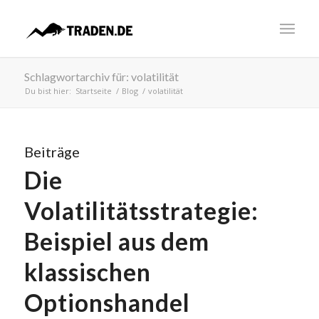
Schlagwortarchiv für: volatilität
Du bist hier:
Startseite
/
Blog
/
volatilität
Beiträge
Die
Volatilitätsstrategie:
Beispiel aus dem
klassischen
Optionshandel