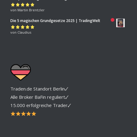
Bewertet mit
von Martin Brentzler
5
von 5
Die 5 magischen Grundgesetze 2025 | TradingWelt
Bewertet mit
von Claudius
5
von 5
Traden.de Standort Berlin🗸
Alle Broker BaFin reguliert🗸
15.000 erfolgreiche Trader🗸