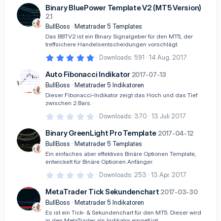
s
e
n-
0
Binary BluePower Template V2 (MT5 Version)
)
0
o
Ic
2.1
S
t
BullBoss
Metatrader 5 Templates
ur
o
e
Das BBTV2 ist ein Binary Signalgeber für den MT5, der
r
c
n
treffsichere Handelsentscheidungen vorschlägt.
n
(
e
5
Downloads
591
14 Aug. 2017
e
,
)
n-
0
Auto Fibonacci Indikator
2017-07-13
0
Ic
S
BullBoss
Metatrader 5 Indikatoren
t
Dieser Fibonacci-Indikator zeigt das Hoch und das Tief
o
e
zwischen 2 Bars.
r
n
n
0
Downloads
370
13 Juli 2017
(
,
e
0
Binary GreenLight Pro Template
)
2017-04-12
0
S
BullBoss
Metatrader 5 Templates
t
Ein einfaches aber effektives Binäre Optionen Template,
e
entwickelt für Binäre Optionen Anfänger.
r
n
0
Downloads
253
13 Apr. 2017
(
,
e
0
MetaTrader Tick Sekundenchart
)
2017-03-30
0
S
BullBoss
Metatrader 5 Indikatoren
t
Es ist ein Tick- & Sekundenchart für den MT5. Dieser wird
e
in den MetaTrader als Indikator eingefügt.