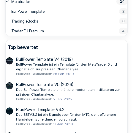
Metatrader
24
BullPower Template
2
Trading eBooks
3
TradenEU Premium
4
Top bewertet
BullPower Template V4 (2019)
BullPower Template ist ein Template für den MetaTrader 5 und
eignet sich zur präzisen Chartanalyse.
BullBoss
Aktualisiert:
26 Feb. 2019
BullPower Template V5 (2026)
Das BullPower Template enthält die modernsten Indikatoren zur
präzisen Chartanalyse.
BullBoss
Aktualisiert:
5 Feb. 2025
BluePower Template V3.2
Das BBTV3.2 ist ein Signalgeber für den MT5, der treffsichere
Handelsentscheidungen vorschlägt.
BullBoss
Aktualisiert:
17 Jan. 2019