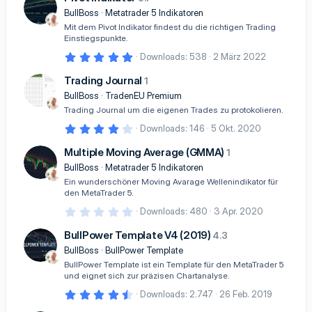
0
S
BullBoss
Metatrader 5 Indikatoren
t
Mit dem Pivot Indikator findest du die richtigen Trading
e
Einstiegspunkte.
r
n
5
Downloads
538
2 März 2022
(
,
e
0
Trading Journal
)
1
0
S
BullBoss
TradenEU Premium
t
Trading Journal um die eigenen Trades zu protokolieren.
e
r
4
Downloads
146
5 Okt. 2020
n
,
(
0
Multiple Moving Average (GMMA)
1
e
0
)
S
BullBoss
Metatrader 5 Indikatoren
t
Ein wunderschöner Moving Avarage Wellenindikator für
e
den MetaTrader 5.
r
n
0
Downloads
480
3 Apr. 2020
(
,
e
0
BullPower Template V4 (2019)
)
4.3
0
S
BullBoss
BullPower Template
t
BullPower Template ist ein Template für den MetaTrader 5
e
und eignet sich zur präzisen Chartanalyse.
r
n
4
Downloads
2.747
26 Feb. 2019
(
,
e