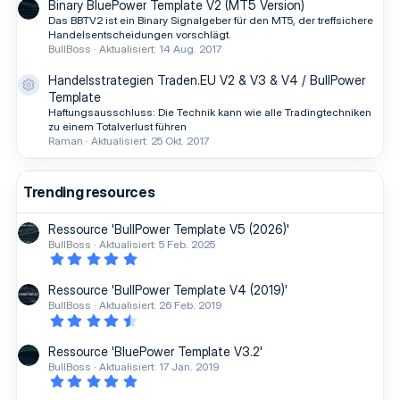
Binary BluePower Template V2 (MT5 Version)
Das BBTV2 ist ein Binary Signalgeber für den MT5, der treffsichere
Handelsentscheidungen vorschlägt.
BullBoss
Aktualisiert:
14 Aug. 2017
Handelsstrategien Traden.EU V2 & V3 & V4 / BullPower
Ressourcen-Icon
Template
Haftungsausschluss: Die Technik kann wie alle Tradingtechniken
zu einem Totalverlust führen
Raman
Aktualisiert:
25 Okt. 2017
Trending resources
Ressource 'BullPower Template V5 (2026)'
BullBoss
Aktualisiert:
5 Feb. 2025
5
,
0
Ressource 'BullPower Template V4 (2019)'
0
BullBoss
Aktualisiert:
26 Feb. 2019
S
4
t
,
e
8
r
Ressource 'BluePower Template V3.2'
0
n
BullBoss
Aktualisiert:
17 Jan. 2019
S
(
5
t
e
,
e
)