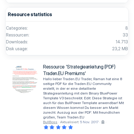
Resource statistics
Categories
8
Ressourcen
33
Downloads
14.713
Disk usage
23,2 MB
Ressource 'Strategieanleitung (PDF)
Traden.EU Premiums'
Hallo lieber Traden.EU Trader, Raman hat eine 8
seitige PDF für die Traden.EU Community
erstellt, in der er eine detaillierte
Strategieanleitung mit dem Binary BluePower
Template V3 beschreibt. Edit: Diese Strategie ist
auch für das BullPower Template anwendbar! Mit
diesem Wissen kommst Du besser am Markt
zurecht. Auszug aus der PDF: Mit freundlichen
grüßen, Team Traden.EU
BullBoss
Aktualisiert:
5 Nov. 2017
5
,