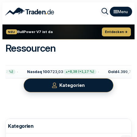
.
Traden
de
BullPower V7 ist da
Entdecken →
NEU
Ressourcen
Nasdaq 100
723,03
Gold
4.399,70
62 %)
+8,38 (+1,17 %)
+1
Kategorien
Kategorien