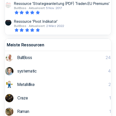
0
r
Ressource 'Strategieanleitung (PDF) Traden.EU Premiums'
0
n
BullBoss
Aktualisiert:
5 Nov. 2017
S
(
5
t
e
,
e
)
0
r
Ressource 'Pivot Indikator'
0
n
BullBoss
Aktualisiert:
2 März 2022
S
(
5
t
e
,
e
)
0
r
0
n
S
Meiste Ressourcen
(
t
e
e
)
r
BullBoss
24
n
(
e
)
systematic
4
MetaMike
2
Craze
1
Raman
1