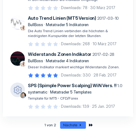
r
n
0
Downloads
78
30 März 2017
(
,
e
0
Auto Trend Linien (MT5 Version)
)
2017-03-10
0
S
BullBoss
Metatrader 5 Indikatoren
t
Die Auto Trend Linien verbinden die höchsten &
e
niedrigsten Kurspunkte der letzten Stunden.
r
n
0
Downloads
268
10 März 2017
(
,
e
0
Widerstands Zonen Indikator
)
2017-02-28
0
S
BullBoss
Metatrader 4 Indikatoren
t
Dieser Indikator markiert wichtige Widerstands Zonen.
e
r
5
Downloads
330
28 Feb. 2017
n
,
(
0
SPS (Spimple Power Scalping) WiN Vers. !!
1.0
e
0
)
S
systematic
Metatrader 5 Templates
t
R
Template für MT5 - CFD/Forex
e
r
0
Downloads
139
25 Jan. 2017
es
n
,
(
0
s
e
0
)
S
o
Letzte
1 von 2
Nächste
t
e
ur
r