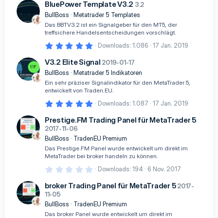
8
BluePower Template V3.2
)
3.2
0
S
BullBoss
Metatrader 5 Templates
t
Das BBTV3.2 ist ein Signalgeber für den MT5, der
e
treffsichere Handelsentscheidungen vorschlägt.
r
n
5
Downloads
1.086
17 Jan. 2019
(
,
e
0
V3.2 Elite Signal
)
2019-01-17
0
S
BullBoss
Metatrader 5 Indikatoren
t
Ein sehr präziser Signalindikator für den MetaTrader 5,
e
entwickelt von Traden.EU.
r
n
5
Downloads
1.087
17 Jan. 2019
(
,
e
0
Prestige.FM Trading Panel für MetaTrader 5
)
0
2017-11-06
S
t
BullBoss
TradenEU Premium
e
Das Prestige.FM Panel wurde entwickelt um direkt im
r
MetaTrader bei broker handeln zu können.
n
(
0
Downloads
194
6 Nov. 2017
e
,
)
0
broker Trading Panel für MetaTrader 5
2017-
0
11-05
S
t
BullBoss
TradenEU Premium
e
Das broker Panel wurde entwickelt um direkt im
r