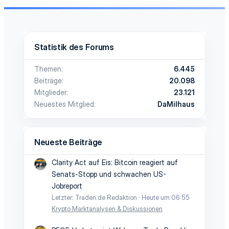
n
c
(
e
e
)
n-
Statistik des Forums
Ic
Themen
6.445
o
Beiträge
20.098
n
Mitglieder
23.121
Neuestes Mitglied
DaMilhaus
Neueste Beiträge
Clarity Act auf Eis: Bitcoin reagiert auf
Senats-Stopp und schwachen US-
Jobreport
Letzter: Traden.de Redaktion
Heute um 06:55
Krypto Marktanalysen & Diskussionen