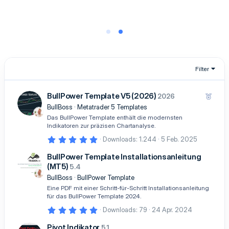
0
0
S
t
e
r
n
(
e
)
Filter
BullPower Template V5 (2026)
E
2026
m
BullBoss
Metatrader 5 Templates
p
Das BullPower Template enthält die modernsten
f
Indikatoren zur präzisen Chartanalyse.
o
5
Downloads
1.244
5 Feb. 2025
h
,
0
l
BullPower Template Installationsanleitung
0
e
(MT5)
5.4
S
n
t
BullBoss
BullPower Template
e
Eine PDF mit einer Schritt-für-Schritt Installationsanleitung
r
n
für das BullPower Template 2024.
(
5
Downloads
79
24 Apr. 2024
e
,
)
0
Pivot Indikator
5.1