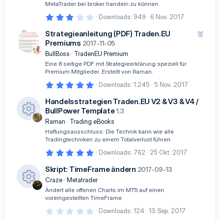
MetaTrader bei broker handeln zu können.
n
(
3
Downloads
949
6 Nov. 2017
e
,
)
4
Strategieanleitung (PDF) Traden.EU
E
0
Premiums
m
2017-11-05
S
t
p
BullBoss
TradenEU Premium
e
f
Eine 8 seitige PDF mit Strategieerklärung speziell für
r
o
n
Premium Mitglieder. Erstellt von Raman.
(
h
5
Downloads
1.245
5 Nov. 2017
e
l
,
)
0
e
Handelsstrategien Traden.EU V2 & V3 & V4 /
0
n
BullPower Template
1.3
S
t
Raman
Trading eBooks
R
e
Haftungsausschluss: Die Technik kann wie alle
r
es
n
Tradingtechniken zu einem Totalverlust führen
(
s
5
Downloads
762
25 Okt. 2017
e
,
)
o
0
Skript: TimeFrame ändern
2017-09-13
0
ur
S
Craze
Metatrader
t
R
Ändert alle offenen Charts im MT5 auf einen
c
e
voreingestellten TimeFrame
r
es
n
e
0
Downloads
124
13 Sep. 2017
(
,