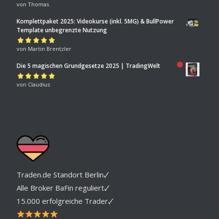
Bewertet mit
von Thomas
5
von 5
Komplettpaket 2025: Videokurse (inkl. 5MG) & BullPower
Template unbegrenzte Nutzung
Bewertet mit
von Martin Brentzler
5
von 5
Die 5 magischen Grundgesetze 2025 | TradingWelt
Bewertet mit
von Claudius
5
von 5
Traden.de Standort Berlin🗸
Alle Broker BaFin reguliert🗸
15.000 erfolgreiche Trader🗸