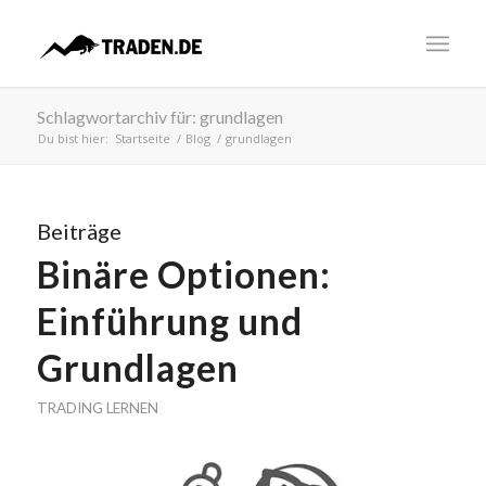
Schlagwortarchiv für: grundlagen
Du bist hier:
Startseite
/
Blog
/
grundlagen
Beiträge
Binäre Optionen:
Einführung und
Grundlagen
TRADING LERNEN