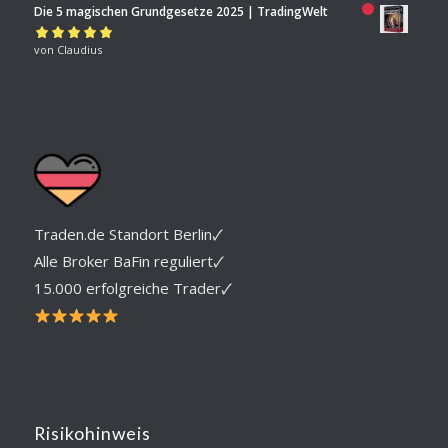
Die 5 magischen Grundgesetze 2025 | TradingWelt
Bewertet mit
von Claudius
5
von 5
Traden.de Standort Berlin🗸
Alle Broker BaFin reguliert🗸
15.000 erfolgreiche Trader🗸
Risikohinweis