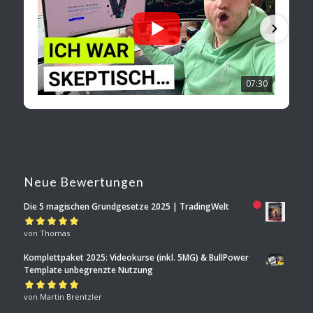
07:30
Neue Bewertungen
Die 5 magischen Grundgesetze 2025 | TradingWelt
Bewertet mit
von Thomas
5
von 5
Komplettpaket 2025: Videokurse (inkl. 5MG) & BullPower
Template unbegrenzte Nutzung
Bewertet mit
von Martin Brentzler
5
von 5