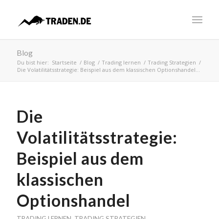
Blog
Du bist hier:
Startseite
/
Blog
/
Trading lernen
/
Trading Strategien
/
Die Volatilitätsstrategie: Beispiel aus dem klassischen Optionshandel...
Die
Volatilitätsstrategie:
Beispiel aus dem
klassischen
Optionshandel
TRADING LERNEN
,
TRADING STRATEGIEN