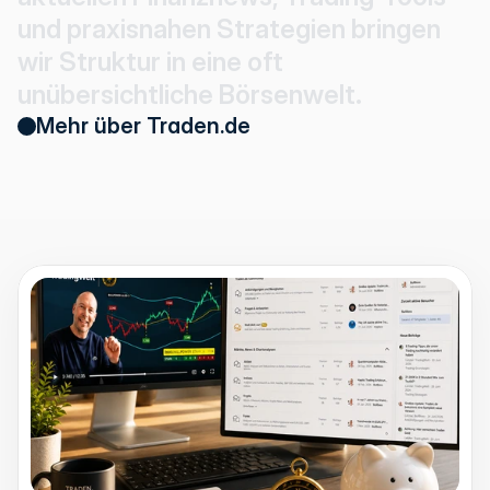
u
n
d
p
r
a
x
i
s
n
a
h
e
n
S
t
r
a
t
e
g
i
e
n
b
r
i
n
g
e
n
w
i
r
S
t
r
u
k
t
u
r
i
n
e
i
n
e
o
f
t
u
n
ü
b
e
r
s
i
c
h
t
l
i
c
h
e
B
ö
r
s
e
n
w
e
l
t
.
Mehr über Traden.de