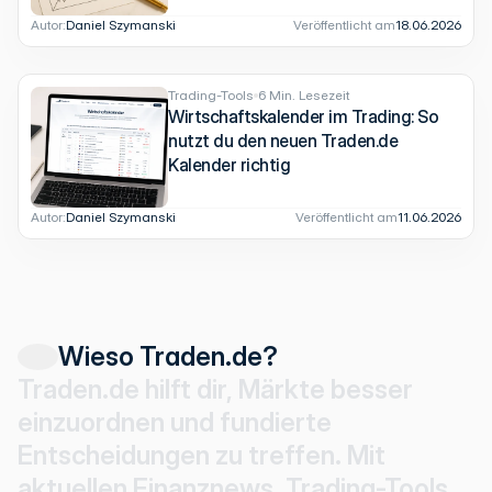
Autor:
Daniel Szymanski
Veröffentlicht am
18.06.2026
Trading-Tools
6 Min. Lesezeit
Wirtschaftskalender im Trading: So
nutzt du den neuen Traden.de
Kalender richtig
Autor:
Daniel Szymanski
Veröffentlicht am
11.06.2026
Wieso Traden.de?
T
r
a
d
e
n
.
d
e
h
i
l
f
t
d
i
r
,
M
ä
r
k
t
e
b
e
s
s
e
r
e
i
n
z
u
o
r
d
n
e
n
u
n
d
f
u
n
d
i
e
r
t
e
E
n
t
s
c
h
e
i
d
u
n
g
e
n
z
u
t
r
e
f
f
e
n
.
M
i
t
a
k
t
u
e
l
l
e
n
F
i
n
a
n
z
n
e
w
s
,
T
r
a
d
i
n
g
-
T
o
o
l
s