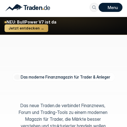
.
Traden
de
Menu
NEU: BullPower V7 ist da
Jetzt entdecken →
Das moderne Finanzmagazin für Trader & Anleger
Alles,
was
Trader
für
klare
Entscheidungen
brauchen.
Das neue Traden.de verbindet Finanznews, 
Forum und Trading-Tools zu einem modernen 
Magazin für Trader, die Märkte besser 
verstehen und strukturierter handeln wollen.