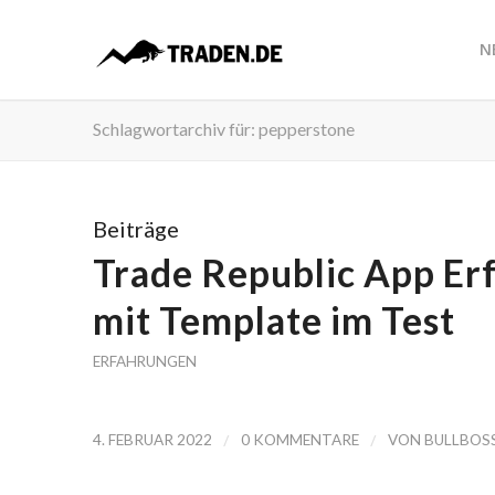
N
Schlagwortarchiv für: pepperstone
Beiträge
Trade Republic App Er
mit Template im Test
ERFAHRUNGEN
/
/
4. FEBRUAR 2022
0 KOMMENTARE
VON
BULLBOS