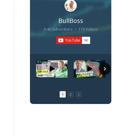
BullBoss
9.4K Subscribers
•
179 Videos
•
913K Views
1
2