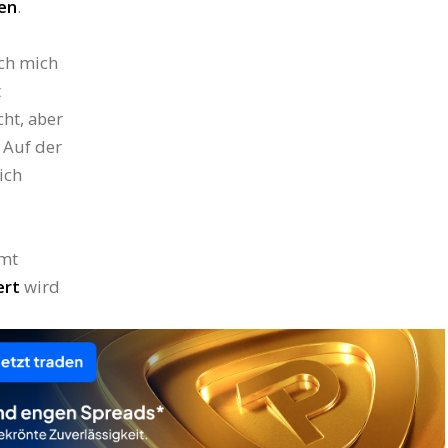
en
.
ich mich
t
ht, aber
 Auf der
ich
amt
ert
wird