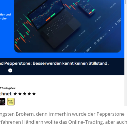
üngsten Brokern, denn immerhin wurde der Pepperstone
fahrenen Händlern wollte das Online-Trading, aber auch