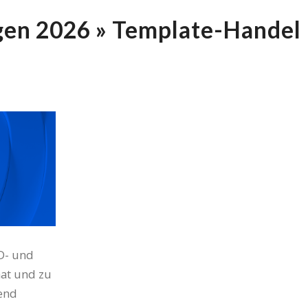
gen 2026 » Template-Handel
D- und
hat und zu
end