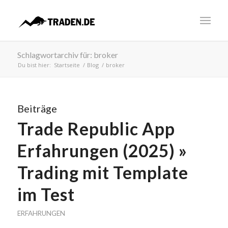
Schlagwortarchiv für: broker
Du bist hier:
Startseite
/
Blog
/
broker
Beiträge
Trade Republic App
Erfahrungen (2025) »
Trading mit Template
im Test
ERFAHRUNGEN