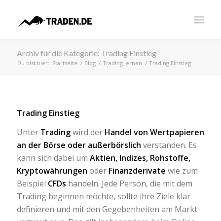
Archiv für die Kategorie: Trading Einstieg
Du bist hier:
Startseite
/
Blog
/
Trading lernen
/
Trading Einstieg
Trading Einstieg
Unter
Trading
wird der
Handel von Wertpapieren
an der Börse oder außerbörslich
verstanden. Es
kann sich dabei um
Aktien, Indizes, Rohstoffe,
Kryptowährungen
oder
Finanzderivate
wie zum
Beispiel
CFDs
handeln. Jede Person, die mit dem
Trading beginnen möchte, sollte ihre Ziele klar
definieren und mit den Gegebenheiten am Markt