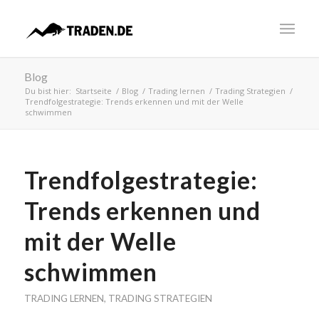
Blog
Du bist hier:
Startseite
/
Blog
/
Trading lernen
/
Trading Strategien
/
Trendfolgestrategie: Trends erkennen und mit der Welle
schwimmen
Trendfolgestrategie:
Trends erkennen und
mit der Welle
schwimmen
TRADING LERNEN
,
TRADING STRATEGIEN