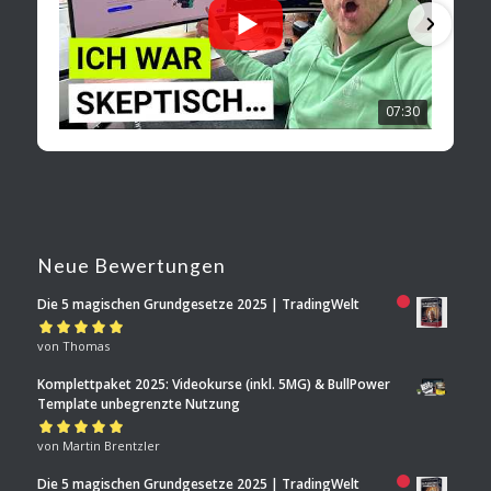
07:30
Neue Bewertungen
Die 5 magischen Grundgesetze 2025 | TradingWelt
Bewertet mit
von Thomas
5
von 5
Komplettpaket 2025: Videokurse (inkl. 5MG) & BullPower
Template unbegrenzte Nutzung
Bewertet mit
von Martin Brentzler
5
von 5
Die 5 magischen Grundgesetze 2025 | TradingWelt