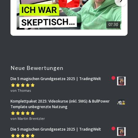
07:30
Neue Bewertungen
Die 5 magischen Grundgesetze 2025 | TradingWelt
Bewertet mit
von Thomas
5
von 5
Komplettpaket 2025: Videokurse (inkl. 5MG) & BullPower
Template unbegrenzte Nutzung
Bewertet mit
von Martin Brentzler
5
von 5
Die 5 magischen Grundgesetze 2025 | TradingWelt