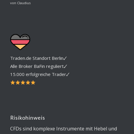
Bewertet mit
von Claudius
5
von 5
Traden.de Standort Berlin🗸
Alle Broker BaFin reguliert🗸
15.000 erfolgreiche Trader🗸
Risikohinweis
CFDs sind komplexe Instrumente mit Hebel und