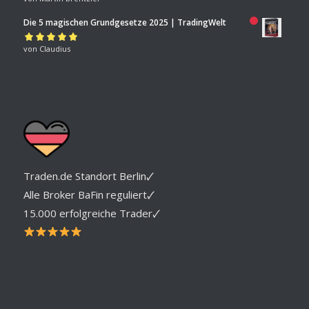
von 5
Die 5 magischen Grundgesetze 2025 | TradingWelt
Bewertet mit
von Claudius
5
von 5
Traden.de Standort Berlin🗸
Alle Broker BaFin reguliert🗸
15.000 erfolgreiche Trader🗸