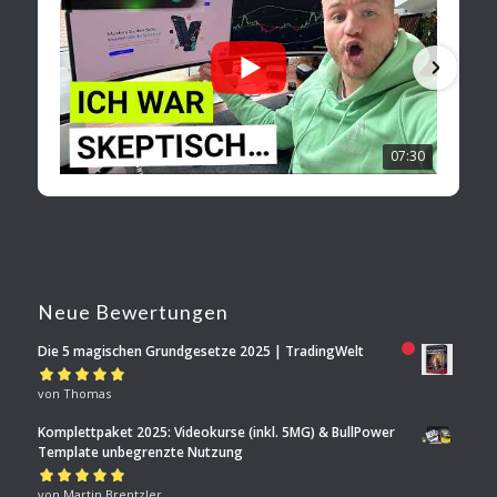
07:30
Neue Bewertungen
Die 5 magischen Grundgesetze 2025 | TradingWelt
Bewertet mit
von Thomas
5
von 5
Komplettpaket 2025: Videokurse (inkl. 5MG) & BullPower
Template unbegrenzte Nutzung
Bewertet mit
von Martin Brentzler
5