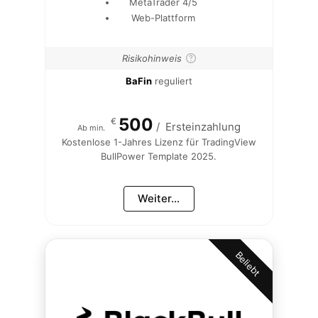
MetaTrader 4/5
Web-Plattform
Risikohinweis
BaFin
reguliert
500
€
/
Ersteinzahlung
Ab min.
Kostenlose 1-Jahres Lizenz für TradingView
BullPower Template 2025.
Weiter...
Beliebt