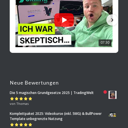
07:30
Neue Bewertungen
Die 5 magischen Grundgesetze 2025 | TradingWelt
Bewertet mit
von Thomas
5
von 5
Komplettpaket 2025: Videokurse (inkl. 5MG) & BullPower
Template unbegrenzte Nutzung