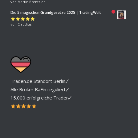
Bewertet mit
von Martin Brentzler
5
von 5
Die 5 magischen Grundgesetze 2025 | TradingWelt
Bewertet mit
von Claudius
5
von 5
Traden.de Standort Berlin🗸
Alle Broker BaFin reguliert🗸
15.000 erfolgreiche Trader🗸