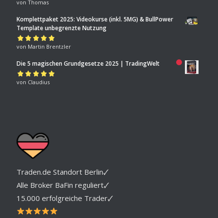
Bewertet mit
von Thomas
5
von 5
Komplettpaket 2025: Videokurse (inkl. 5MG) & BullPower
Template unbegrenzte Nutzung
Bewertet mit
von Martin Brentzler
5
von 5
Die 5 magischen Grundgesetze 2025 | TradingWelt
Bewertet mit
von Claudius
5
von 5
Traden.de Standort Berlin🗸
Alle Broker BaFin reguliert🗸
15.000 erfolgreiche Trader🗸