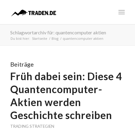
Schlagwortarchiv für: quantencomputer aktien
Du bist hier:
Startseite
/
Blog
/
quantencomputer aktien
Beiträge
Früh dabei sein: Diese 4
Quantencomputer-
Aktien werden
Geschichte schreiben
TRADING STRATEGIEN