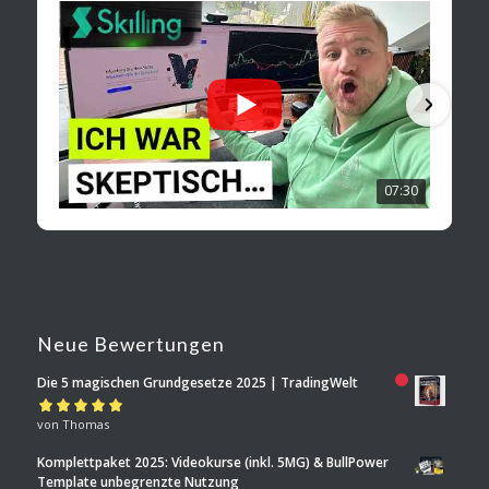
07:30
Neue Bewertungen
Die 5 magischen Grundgesetze 2025 | TradingWelt
Bewertet mit
von Thomas
5
von 5
Komplettpaket 2025: Videokurse (inkl. 5MG) & BullPower
Template unbegrenzte Nutzung