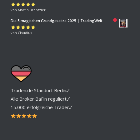
Bewertet mit
von Martin Brentzler
5
von 5
Die 5 magischen Grundgesetze 2025 | TradingWelt
Bewertet mit
von Claudius
5
von 5
Traden.de Standort Berlin🗸
Alle Broker BaFin reguliert🗸
15.000 erfolgreiche Trader🗸