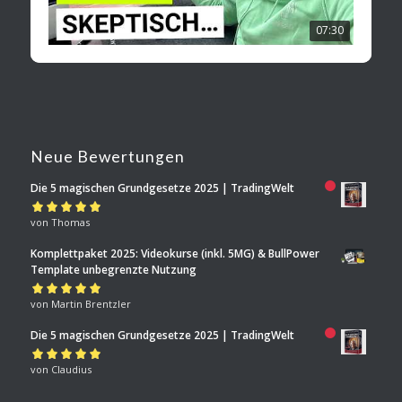
07:30
Neue Bewertungen
Die 5 magischen Grundgesetze 2025 | TradingWelt
Bewertet mit
von Thomas
5
von 5
Komplettpaket 2025: Videokurse (inkl. 5MG) & BullPower
Template unbegrenzte Nutzung
Bewertet mit
von Martin Brentzler
5
von 5
Die 5 magischen Grundgesetze 2025 | TradingWelt
Bewertet mit
von Claudius
5
von 5