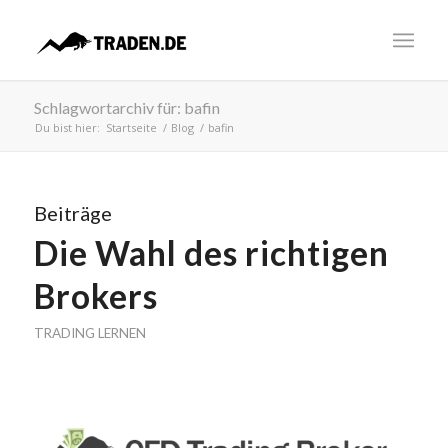
Schlagwortarchiv für: bafin
Du bist hier:
Startseite
/
Blog
/
bafin
Beiträge
Die Wahl des richtigen
Brokers
TRADING LERNEN