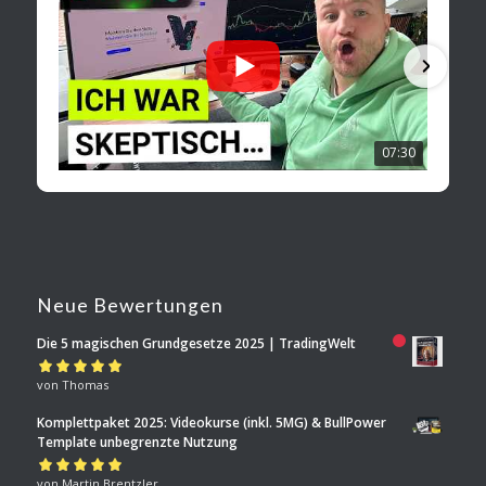
07:30
Neue Bewertungen
Die 5 magischen Grundgesetze 2025 | TradingWelt
Bewertet mit
von Thomas
5
von 5
Komplettpaket 2025: Videokurse (inkl. 5MG) & BullPower
Template unbegrenzte Nutzung
Bewertet mit
von Martin Brentzler
5