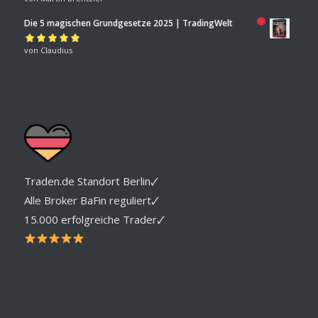
von 5
Die 5 magischen Grundgesetze 2025 | TradingWelt
Bewertet mit
von Claudius
5
von 5
Traden.de Standort Berlin🗸
Alle Broker BaFin reguliert🗸
15.000 erfolgreiche Trader🗸