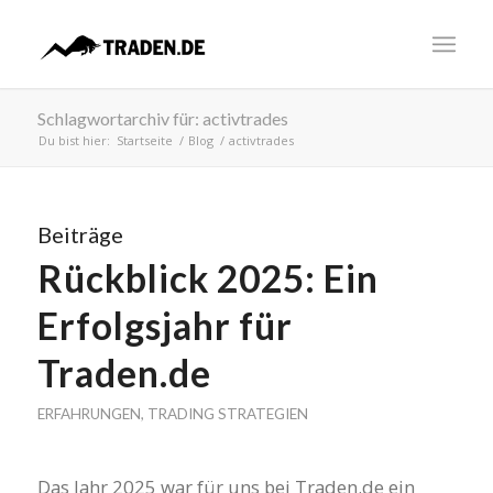
Schlagwortarchiv für: activtrades
Du bist hier:
Startseite
/
Blog
/
activtrades
Beiträge
Rückblick 2025: Ein
Erfolgsjahr für
Traden.de
ERFAHRUNGEN
,
TRADING STRATEGIEN
Das Jahr 2025 war für uns bei Traden.de ein