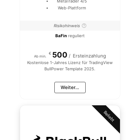
MetaTrader 4/5
Web-Plattform
Risikohinweis
BaFin
reguliert
500
€
/
Ersteinzahlung
Ab min.
Kostenlose 1-Jahres Lizenz für TradingView
BullPower Template 2025.
Weiter...
Beliebt