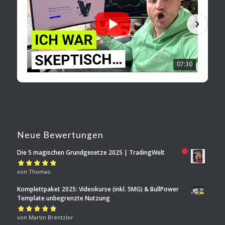
07:30
Neue Bewertungen
Die 5 magischen Grundgesetze 2025 | TradingWelt
Bewertet mit
von Thomas
5
von 5
Komplettpaket 2025: Videokurse (inkl. 5MG) & BullPower
Template unbegrenzte Nutzung
Bewertet mit
von Martin Brentzler
5