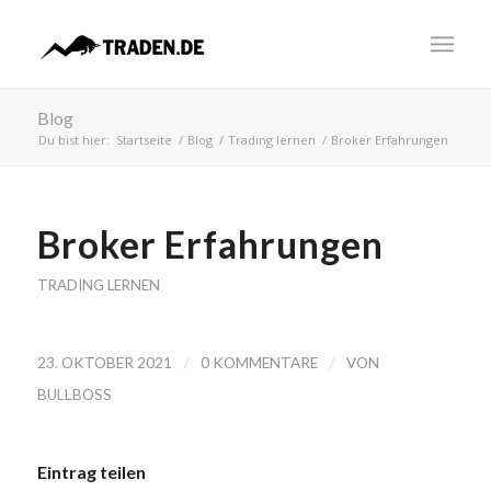
Blog
Du bist hier:
Startseite
/
Blog
/
Trading lernen
/
Broker Erfahrungen
Broker Erfahrungen
TRADING LERNEN
/
/
23. OKTOBER 2021
0 KOMMENTARE
VON
BULLBOSS
Eintrag teilen