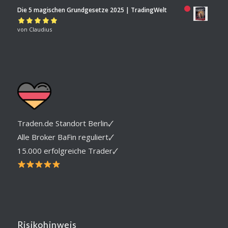
von 5
Die 5 magischen Grundgesetze 2025 | TradingWelt
Bewertet mit
von Claudius
5
von 5
Traden.de Standort Berlin🗸
Alle Broker BaFin reguliert🗸
15.000 erfolgreiche Trader🗸
Risikohinweis