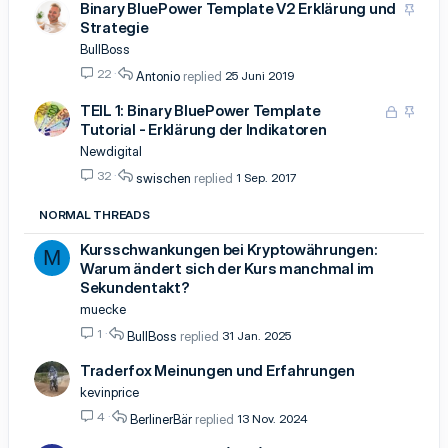
Binary BluePower Template V2 Erklärung und
A
Strategie
n
g
BullBoss
e
22
Antonio
25 Juni 2019
p
i
TEIL 1: Binary BluePower Template
G
A
n
Tutorial - Erklärung der Indikatoren
e
n
n
s
g
Newdigital
t
p
e
32
swischen
1 Sep. 2017
e
p
r
i
NORMAL THREADS
r
n
t
n
Kursschwankungen bei Kryptowährungen:
M
t
Warum ändert sich der Kurs manchmal im
Sekundentakt?
muecke
1
BullBoss
31 Jan. 2025
Traderfox Meinungen und Erfahrungen
kevinprice
4
BerlinerBär
13 Nov. 2024