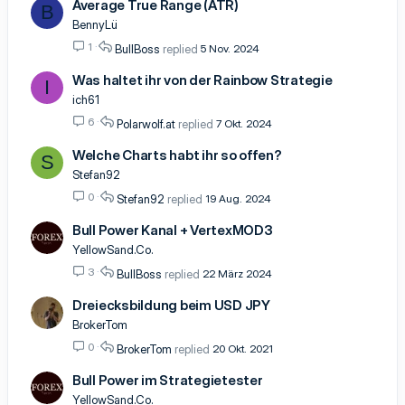
Average True Range (ATR)
B
BennyLü
1
BullBoss
5 Nov. 2024
Was haltet ihr von der Rainbow Strategie
I
ich61
6
Polarwolf.at
7 Okt. 2024
Welche Charts habt ihr so offen?
S
Stefan92
0
Stefan92
19 Aug. 2024
Bull Power Kanal + VertexMOD3
YellowSand.Co.
3
BullBoss
22 März 2024
Dreiecksbildung beim USD JPY
BrokerTom
0
BrokerTom
20 Okt. 2021
Bull Power im Strategietester
YellowSand.Co.