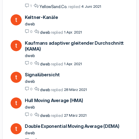
1
YellowSand.Co.
4 Juni 2021
Keltner-Kanäle
dweb
0
dweb
1 Apr. 2021
Kaufmans adaptiver gleitender Durchschnitt
(KAMA)
dweb
0
dweb
1 Apr. 2021
Signalübersicht
dweb
0
dweb
28 März 2021
Hull Moving Average (HMA)
dweb
0
dweb
27 März 2021
Double Exponential Moving Average (DEMA)
dweb