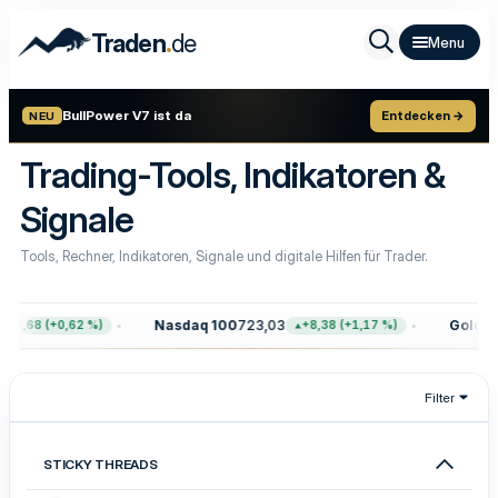
.
Traden
de
BullPower V7 ist da
Entdecken →
NEU
Trading-Tools, Indikatoren &
Signale
Tools, Rechner, Indikatoren, Signale und digitale Hilfen für Trader.
Nasdaq 100
723,03
Gold
4.3
7,68 (+0,62 %)
+8,38 (+1,17 %)
Filter
STICKY THREADS