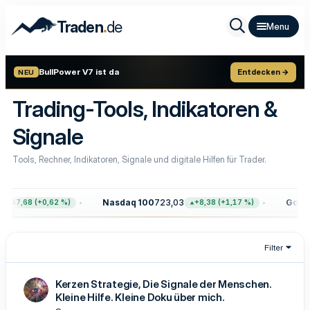
.
Traden
de
BullPower V7 ist da
Entdecken →
NEU
Trading-Tools, Indikatoren &
Signale
Tools, Rechner, Indikatoren, Signale und digitale Hilfen für Trader.
Nasdaq 100
723,03
Gold
4.
+47,68 (+0,62 %)
+8,38 (+1,17 %)
Filter
Kerzen Strategie, Die Signale der Menschen.
Kleine Hilfe. Kleine Doku über mich.