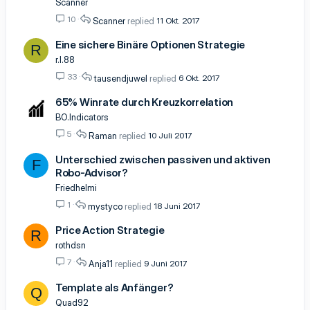
Scanner
10
Scanner
11 Okt. 2017
Eine sichere Binäre Optionen Strategie
R
r.l.88
33
tausendjuwel
6 Okt. 2017
65% Winrate durch Kreuzkorrelation
BO.Indicators
5
Raman
10 Juli 2017
Unterschied zwischen passiven und aktiven
F
Robo-Advisor?
Friedhelmi
1
mystyco
18 Juni 2017
Price Action Strategie
R
rothdsn
7
Anja11
9 Juni 2017
Template als Anfänger?
Q
Quad92