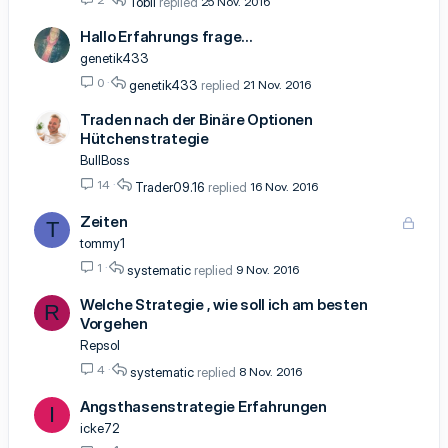
Tobii
25 Nov. 2016
Hallo Erfahrungs frage...
genetik433
0
genetik433
21 Nov. 2016
Traden nach der Binäre Optionen
Hütchenstrategie
BullBoss
14
Trader09.16
16 Nov. 2016
Zeiten
G
T
e
tommy1
s
1
systematic
9 Nov. 2016
p
e
Welche Strategie , wie soll ich am besten
R
r
Vorgehen
r
Repsol
t
4
systematic
8 Nov. 2016
Angsthasenstrategie Erfahrungen
I
icke72