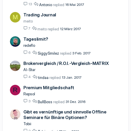
13
Antonio
16 Mai 2017
Trading Journal
M
meito
7
meito
12 März 2017
Tageslimit?
redeflo
6
SiggySmilez
3 Feb. 2017
Brokervergleich / R.O.I.-Vergleich-MATRIX
Al-Star
4
tindaa
13 Jan. 2017
Premium Mitgliedschaft
R
Repsol
3
BullBoss
31 Dez. 2016
Gibt es vernünftige und sinnvolle Offline
Seminare für Binäre Optionen?
Tobii
2