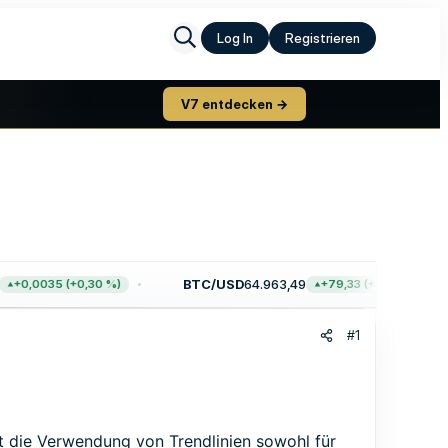
Log In
Registrieren
V7 entdecken →
BTC/USD
64.963,49
0,0035 (+0,30 %)
+79,33 (+0,12 %)
#1
st die Verwendung von Trendlinien sowohl für