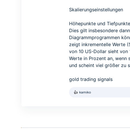
Skalierungseinstellungen
Höhepunkte und Tiefpunkte 
Dies gilt insbesondere dann
Diagrammprogrammen können 
zeigt inkrementelle Werte 
von 10 US-Dollar sieht von 
Werte in Prozent an, wenn 
und scheint viel größer zu 
gold trading signals
kamiko
R
e
a
k
t
i
o
n