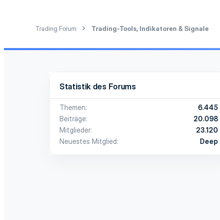
e
n
:
Trading Forum
Trading-Tools, Indikatoren & Signale
Statistik des Forums
Themen
6.445
Beiträge
20.098
Mitglieder
23.120
Neuestes Mitglied
Deep