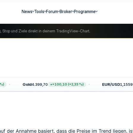
News
Tools
Forum
Broker
Programme
g, Stop und Ziele direkt in deinem TradingView-Chart.
Gold
4.399,70
EUR/USD
1,1559
+100,10 (+2,33 %)
+
uf der Annahme basiert, dass die Preise im Trend liegen, i