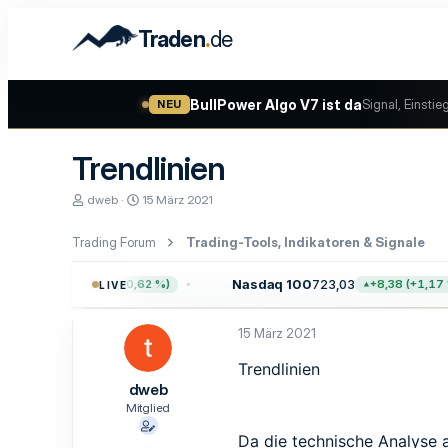
.
Traden
de
BullPower Algo V7 ist da
Signal, Einstie
NEU
Trendlinien
E
E
dweb
15 März 2021
r
r
s
s
Trading Forum
Trading-Tools, Indikatoren & Signale
t
t
e
e
l
l
57,64
Nasdaq 100
723,03
+47,68 (+0,62 %)
+8,38 (+1,17 %)
LIVE
l
l
e
t
r
a
15 März 2021
m
Trendlinien
dweb
Mitglied
Da die technische Analyse a