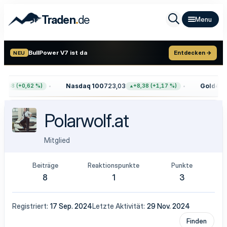
.
Traden
de
BullPower V7 ist da
Entdecken →
NEU
Nasdaq 100
723,03
Gold
4.39
7,68 (+0,62 %)
+8,38 (+1,17 %)
Polarwolf.at
Mitglied
Beiträge
Reaktionspunkte
Punkte
8
1
3
Registriert
17 Sep. 2024
Letzte Aktivität
29 Nov. 2024
Finden