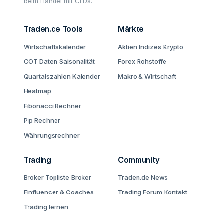
beim Handel mit CFDs.
Traden.de Tools
Märkte
Wirtschaftskalender
Aktien
Indizes
Krypto
COT Daten
Saisonalität
Forex
Rohstoffe
Quartalszahlen Kalender
Makro & Wirtschaft
Heatmap
Fibonacci Rechner
Pip Rechner
Währungsrechner
Trading
Community
Broker Topliste
Broker
Traden.de News
Finfluencer & Coaches
Trading Forum
Kontakt
Trading lernen