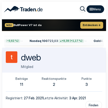
.
Traden
de
BullPower V7 ist da
Entdecken →
NEU
Nasdaq 100
723,03
Gold
4.399
,68 (+0,62 %)
+8,38 (+1,17 %)
dweb
Mitglied
Beiträge
Reaktionspunkte
Punkte
11
2
3
Registriert
27 Feb. 2021
Letzte Aktivität
3 Apr. 2021
Finden