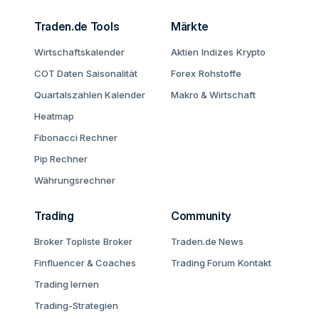
Traden.de Tools
Märkte
Wirtschaftskalender
Aktien
Indizes
Krypto
COT Daten
Saisonalität
Forex
Rohstoffe
Quartalszahlen Kalender
Makro & Wirtschaft
Heatmap
Fibonacci Rechner
Pip Rechner
Währungsrechner
Trading
Community
Broker Topliste
Broker
Traden.de News
Finfluencer & Coaches
Trading Forum
Kontakt
Trading lernen
Trading-Strategien