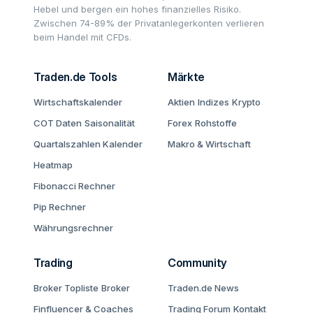
Hebel und bergen ein hohes finanzielles Risiko.
Zwischen 74-89% der Privatanlegerkonten verlieren
beim Handel mit CFDs.
Traden.de Tools
Märkte
Wirtschaftskalender
Aktien
Indizes
Krypto
COT Daten
Saisonalität
Forex
Rohstoffe
Quartalszahlen Kalender
Makro & Wirtschaft
Heatmap
Fibonacci Rechner
Pip Rechner
Währungsrechner
Trading
Community
Broker Topliste
Broker
Traden.de News
Finfluencer & Coaches
Trading Forum
Kontakt