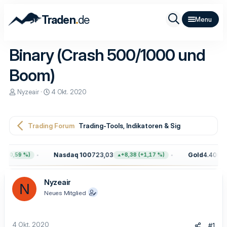
.
Traden
de
Binary (Crash 500/1000 und
Boom)
E
E
Nyzeair
4 Okt. 2020
r
r
s
s
t
t
e
e
Trading Forum
Trading-Tools, Indikatoren & Signale
l
l
l
l
e
t
Nasdaq 100
723,03
Gold
4.400,00
 (+0,59 %)
+8,38 (+1,17 %)
r
a
m
Nyzeair
N
Neues Mitglied
4 Okt. 2020
#1