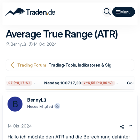
.
Traden
de
Average True Range (ATR)
E
E
BennyLü
14 Okt. 2024
r
r
s
s
t
t
e
e
Trading Forum
Trading-Tools, Indikatoren & Signale
l
l
l
l
e
t
Nasdaq 100
717,30
Gold
4.3
12,97 (−0,17 %)
−6,55 (−0,90 %)
r
a
m
BennyLü
B
Neues Mitglied
14 Okt. 2024
#1
Hallo ich möchte den ATR und die Berechnung dahinter