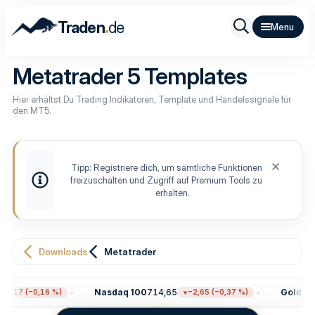
.
Traden
de
Metatrader 5 Templates
Hier erhältst Du Trading Indikatoren, Template und Handelssignale für
den MT5.
Tipp: Registriere dich, um sämtliche Funktionen
freizuschalten und Zugriff auf Premium Tools zu
erhalten.
Downloads
Metatrader
Nasdaq 100
714,65
Gold
4.29
,17 (−0,16 %)
−2,65 (−0,37 %)