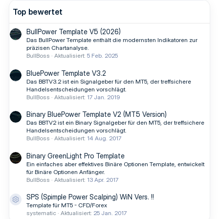
Top bewertet
BullPower Template V5 (2026)
Das BullPower Template enthält die modernsten Indikatoren zur
präzisen Chartanalyse.
BullBoss
Aktualisiert:
5 Feb. 2025
BluePower Template V3.2
Das BBTV3.2 ist ein Signalgeber für den MT5, der treffsichere
Handelsentscheidungen vorschlägt.
BullBoss
Aktualisiert:
17 Jan. 2019
Binary BluePower Template V2 (MT5 Version)
Das BBTV2 ist ein Binary Signalgeber für den MT5, der treffsichere
Handelsentscheidungen vorschlägt.
BullBoss
Aktualisiert:
14 Aug. 2017
Binary GreenLight Pro Template
Ein einfaches aber effektives Binäre Optionen Template, entwickelt
für Binäre Optionen Anfänger.
BullBoss
Aktualisiert:
13 Apr. 2017
SPS (Spimple Power Scalping) WiN Vers. !!
Ressourcen-Icon
Template für MT5 - CFD/Forex
systematic
Aktualisiert:
25 Jan. 2017