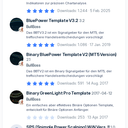
f
Indikatoren zur präzisen Chartanalyse.
o
5
Downloads
1.244
5 Feb. 2025
h
,
0
l
BluePower Template V3.2
3.2
0
e
S
BullBoss
n
t
Das BBTV3.2 ist ein Signalgeber für den MT5, der
e
treffsichere Handelsentscheidungen vorschlägt.
r
n
5
Downloads
1.086
17 Jan. 2019
(
,
e
0
Binary BluePower Template V2 (MT5 Version)
)
0
2.1
S
t
BullBoss
e
Das BBTV2 ist ein Binary Signalgeber für den MT5, der
r
treffsichere Handelsentscheidungen vorschlägt.
n
(
5
Downloads
591
14 Aug. 2017
e
,
)
0
Binary GreenLight Pro Template
2017-04-12
0
S
BullBoss
t
Ein einfaches aber effektives Binäre Optionen Template,
e
entwickelt für Binäre Optionen Anfänger.
r
n
0
Downloads
253
13 Apr. 2017
(
,
e
0
SPS (Spimple Power Scalping) WiN Vers. !!
)
1.0