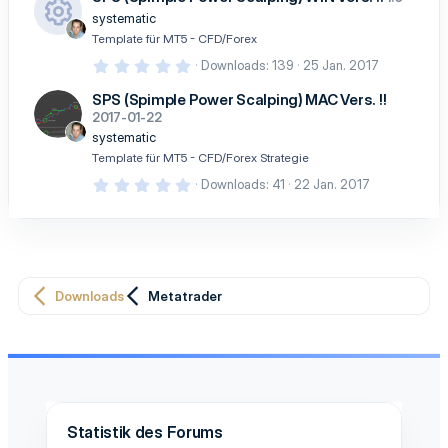
0
S
systematic
t
R
Template für MT5 - CFD/Forex
e
r
0
Downloads
139
25 Jan. 2017
es
n
,
(
0
s
SPS (Spimple Power Scalping) MAC Vers. !!
e
0
)
2017-01-22
S
o
t
systematic
e
ur
Template für MT5 - CFD/Forex Strategie
r
n
c
0
Downloads
41
22 Jan. 2017
(
,
e
0
e
)
0
S
n-
t
e
Ic
r
n
Downloads
Metatrader
o
(
e
n
)
Statistik des Forums