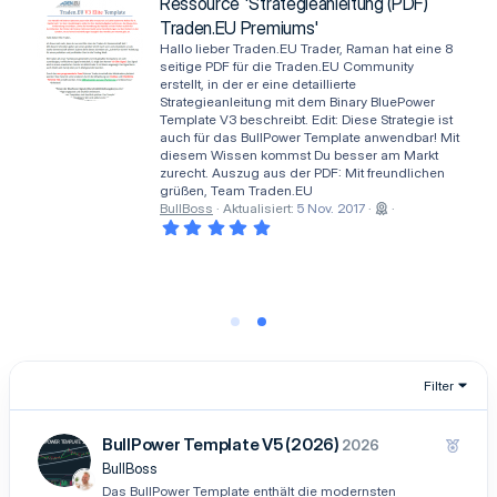
S
(
Ressource 'Strategieanleitung (PDF)
t
e
Traden.EU Premiums'
e
)
r
Hallo lieber Traden.EU Trader, Raman hat eine 8
n
seitige PDF für die Traden.EU Community
(
erstellt, in der er eine detaillierte
e
Strategieanleitung mit dem Binary BluePower
)
Template V3 beschreibt. Edit: Diese Strategie ist
auch für das BullPower Template anwendbar! Mit
diesem Wissen kommst Du besser am Markt
zurecht. Auszug aus der PDF: Mit freundlichen
grüßen, Team Traden.EU
BullBoss
Aktualisiert:
5 Nov. 2017
5
,
0
0
S
t
e
r
n
(
e
Filter
)
BullPower Template V5 (2026)
E
2026
m
BullBoss
p
Das BullPower Template enthält die modernsten