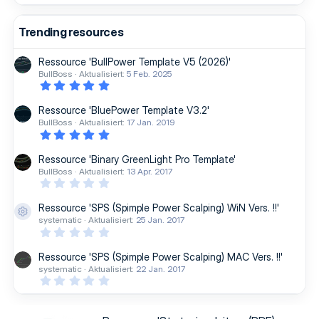
Trending resources
Ressource 'BullPower Template V5 (2026)'
BullBoss
Aktualisiert:
5 Feb. 2025
5
,
0
Ressource 'BluePower Template V3.2'
0
BullBoss
Aktualisiert:
17 Jan. 2019
S
5
t
,
e
0
r
Ressource 'Binary GreenLight Pro Template'
0
n
BullBoss
Aktualisiert:
13 Apr. 2017
S
(
0
t
e
,
e
)
0
r
Ressource 'SPS (Spimple Power Scalping) WiN Vers. !!'
0
n
Ressourcen-Icon
systematic
Aktualisiert:
25 Jan. 2017
S
(
0
t
e
,
e
)
0
r
Ressource 'SPS (Spimple Power Scalping) MAC Vers. !!'
0
n
systematic
Aktualisiert:
22 Jan. 2017
S
(
0
t
e
,
e
)
0
r
0
n