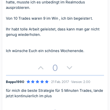
e
e
hatte, musste ich es unbedingt im Realmodus
ausprobieren.
S
S
t
t
Von 10 Trades waren 9 im Win , ich bin begeistert.
i
i
Ihr habt tolle Arbeit geleistet, dass kann man gar nicht
genug wiederholen.
m
m
m
m
Ich wünsche Euch ein schönes Wochenende.
e
e
P
N
0
o
e
5
Beppo1990
21 Feb. 2017
Version: 2.00
s
g
,
0
für mich die beste Strategie für 5 Minuten Trades, lande
i
a
0
S
jetzt kontinuierlich im plus
t
t
t
e
r
n