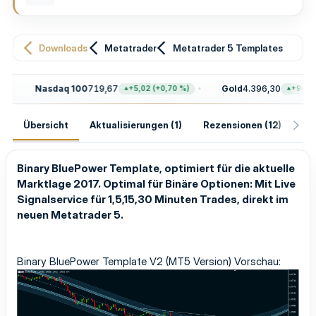
Downloads
Metatrader
Metatrader 5 Templates
Nasdaq 100
719,67
Gold
4.396,30
+5,02 (+0,70 %)
+96,70 (+
Übersicht
Aktualisierungen (1)
Rezensionen (12)
Hi
Binary BluePower Template, optimiert für die aktuelle
Marktlage 2017. Optimal für Binäre Optionen: Mit Live
Signalservice für 1,5,15,30 Minuten Trades, direkt im
neuen Metatrader 5.
Binary BluePower Template V2 (MT5 Version) Vorschau: