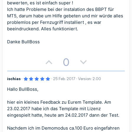
m
m
t
t
e
bewerten, es ist einfach super !
r
Ich hatte Probleme bei der instalation des BBPT für
n
e
e
i
i
(
MT5, darum habe um Hilfe gebeten und mir würde alles
e
)
problemlos per Fernzugriff installiert , es war
v
v
beeindruckend. Alles funktioniert.
e
e
Danke BullBoss
S
S
t
t
P
N
0
i
i
o
e
m
m
5
ischias
25 Feb. 2017
Version: 2.00
s
g
,
m
m
0
Hallo BullBoss,
i
a
0
S
e
e
t
t
t
e
hier ein kleines Feedback zu Eurem Template. Am
r
23.02.2017 habe ich das Template mit Lizenz
n
i
i
(
eingespielt hatte, heute am 24.02.2017 dann der Test.
e
)
v
v
Nachdem ich im Demomodus ca.100 Euro eingefahren