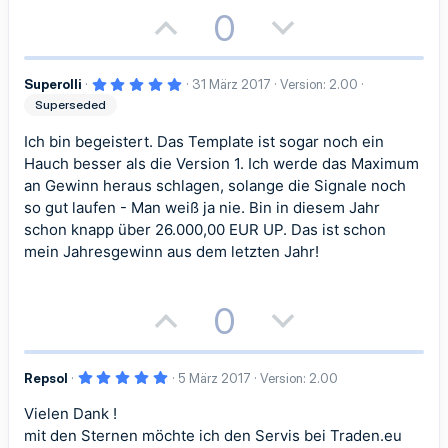
P
N
0
t
t
o
e
i
i
5
Superolli
31 März 2017
Version: 2.00
s
g
m
m
,
Superseded
0
i
a
0
m
m
S
Ich bin begeistert. Das Template ist sogar noch ein
t
t
t
e
Hauch besser als die Version 1. Ich werde das Maximum
e
e
r
an Gewinn heraus schlagen, solange die Signale noch
n
i
i
(
so gut laufen - Man weiß ja nie. Bin in diesem Jahr
e
)
schon knapp über 26.000,00 EUR UP. Das ist schon
v
v
mein Jahresgewinn aus dem letzten Jahr!
e
e
S
S
P
N
0
t
t
o
e
i
i
5
Repsol
5 März 2017
Version: 2.00
s
g
,
0
m
m
Vielen Dank !
i
a
0
S
mit den Sternen möchte ich den Servis bei Traden.eu
t