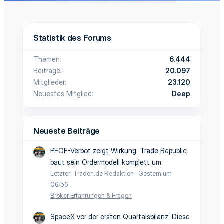
v
v
e
e
e
e
S
S
Statistik des Forums
t
t
Themen
6.444
i
i
Beiträge
20.097
Mitglieder
23.120
m
m
Neuestes Mitglied
Deep
m
m
e
e
Neueste Beiträge
PFOF-Verbot zeigt Wirkung: Trade Republic
baut sein Ordermodell komplett um
Letzter: Traden.de Redaktion
Gestern um
06:56
Broker Erfahrungen & Fragen
SpaceX vor der ersten Quartalsbilanz: Diese