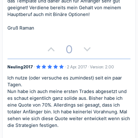
das Template und daher auch für Anfänger sehr gut
v
v
geeignet! Verdiene bereits mein Gehalt von meinem
e
e
Hauptberuf auch mit Binäre Optionen!
S
S
Gruß Raman
t
t
P
N
i
i
0
o
e
m
m
5
Neuling2017
2 Apr. 2017
Version: 2.00
s
g
m
m
,
0
Ich nutze (oder versuche es zumindest) seit ein paar
i
a
e
e
0
S
Tagen.
t
t
t
e
Nun habe ich auch meine ersten Trades abgesetzt und
r
es schaut eigentlich ganz solide aus. Bisher habe ich
n
i
i
(
eine Quote von 70%. Allerdings sei gesagt, dass ich
e
)
totaler Anfänger bin. Ich habe keinerlei Vorahnung. Mal
v
v
sehen wie sich diese Quote weiter entwickelt wenn sich
e
e
die Strategien festigen.
S
S