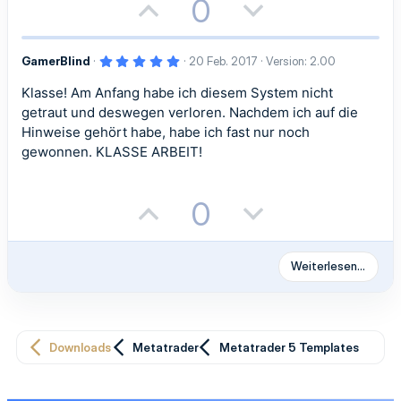
i
i
P
N
0
(
e
)
v
v
o
e
e
e
5
GamerBlind
20 Feb. 2017
Version: 2.00
s
g
,
0
S
S
Klasse! Am Anfang habe ich diesem System nicht
i
a
0
S
getraut und deswegen verloren. Nachdem ich auf die
t
t
t
t
t
e
Hinweise gehört habe, habe ich fast nur noch
r
gewonnen. KLASSE ARBEIT!
n
i
i
i
i
(
e
m
m
)
v
v
P
N
0
m
m
e
e
o
e
e
e
S
S
s
g
Weiterlesen…
t
t
i
a
i
i
t
t
Downloads
Metatrader
Metatrader 5 Templates
m
m
i
i
m
m