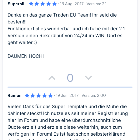
v
v
5
Superolli
15 Aug. 2017
Version: 2.1
s
g
,
e
e
0
Danke an das ganze Traden EU Team! Ihr seid die
i
a
0
S
S
S
besten!!!
t
t
t
e
Funktioniert alles wunderbar und ich habe mit der 2.1
r
t
t
Version einen Rekordlauf von 24/24 im WIN! Und es
n
i
i
(
geht weiter :)
i
i
e
)
v
v
m
m
DAUMEN HOCH!
e
e
m
m
S
S
P
N
0
e
e
t
t
o
e
i
i
5
Raman
19 Juni 2017
Version: 2.00
s
g
,
0
m
m
Vielen Dank für das Super Template und die Mühe die
i
a
0
S
dahinter steckt! Ich nutze es seit meiner Registrierung
t
m
m
t
t
e
hier im Forum und habe eine überdurchschnittliche
r
Quote erzielt und erziele diese weiterhin, auch zum
n
e
e
i
i
(
verfolgen im Forum! Es ist fast schon selbsterklärend
e
)