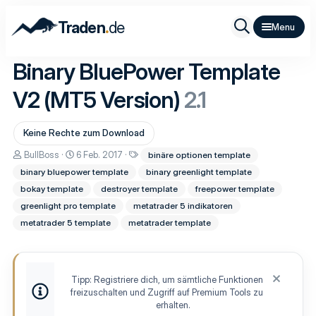
.
Traden
de
Binary BluePower Template
V2 (MT5 Version)
2.1
Keine Rechte zum Download
A
D
S
BullBoss
6 Feb. 2017
binäre optionen template
u
a
c
binary bluepower template
binary greenlight template
t
t
h
o
u
l
bokay template
destroyer template
freepower template
r
m
a
greenlight pro template
metatrader 5 indikatoren
E
g
r
w
metatrader 5 template
metatrader template
s
o
t
r
e
t
l
e
l
Tipp: Registriere dich, um sämtliche Funktionen
u
freizuschalten und Zugriff auf Premium Tools zu
n
erhalten.
g