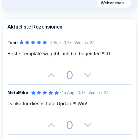
Weiterlesen…
Aktuellste Rezensionen
5
Toni
8 Sep. 2017
Version: 2.1
,
0
Beste Template wo gibt...ich bin begeistert!!!:D
0
S
t
e
r
P
N
0
n
(
o
e
e
)
5
MetaMike
15 Aug. 2017
Version: 2.1
s
g
,
0
Danke für dieses tolle Update!!! Win!
i
a
0
S
t
t
t
e
r
P
N
0
n
i
i
(
o
e
e
)