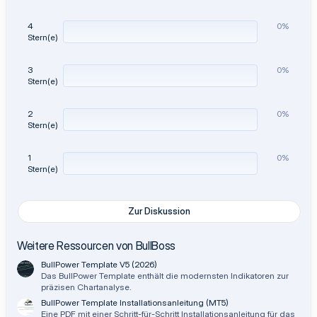
t
e
4
0%
r
Stern(e)
n
(
e
)
3
0%
Stern(e)
2
0%
Stern(e)
1
0%
Stern(e)
Zur Diskussion
Weitere Ressourcen von BullBoss
BullPower Template V5 (2026)
Das BullPower Template enthält die modernsten Indikatoren zur
präzisen Chartanalyse.
BullPower Template Installationsanleitung (MT5)
Eine PDF mit einer Schritt-für-Schritt Installationsanleitung für das