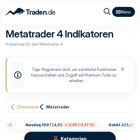
.
Traden
de
Metatrader 4 Indikatoren
Indikatoren für den Metatrader 4.
Tipp: Registriere dich, um sämtliche Funktionen
freizuschalten und Zugriff auf Premium Tools zu
erhalten.
Downloads
Metatrader
Nasdaq 100
714,65
Gold
4.425,40
8 %)
−2,65 (−0,37 %)
+1
Kategorien