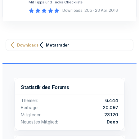
Mit Tipps und Tricks Checkliste
r
n
5
Downloads
205
28 Apr. 2016
(
,
e
0
)
0
S
t
e
r
n
Downloads
Metatrader
(
e
)
Statistik des Forums
Themen
6.444
Beiträge
20.097
Mitglieder
23.120
Neuestes Mitglied
Deep