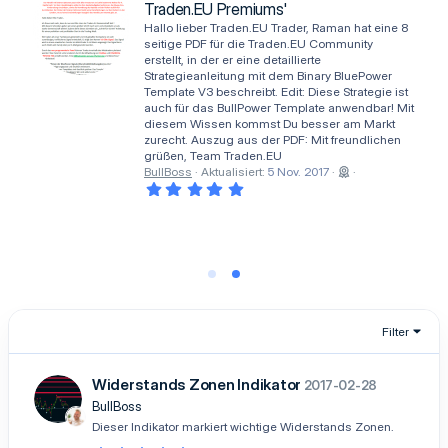
Traden.EU Premiums'
e
)
r
Hallo lieber Traden.EU Trader, Raman hat eine 8
n
seitige PDF für die Traden.EU Community
(
erstellt, in der er eine detaillierte
e
Strategieanleitung mit dem Binary BluePower
)
Template V3 beschreibt. Edit: Diese Strategie ist
auch für das BullPower Template anwendbar! Mit
diesem Wissen kommst Du besser am Markt
zurecht. Auszug aus der PDF: Mit freundlichen
grüßen, Team Traden.EU
BullBoss
Aktualisiert:
5 Nov. 2017
5
,
0
0
S
t
e
r
n
(
e
Filter
)
Widerstands Zonen Indikator
2017-02-28
BullBoss
Dieser Indikator markiert wichtige Widerstands Zonen.