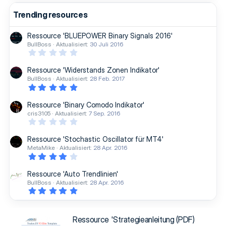
Trending resources
Ressource 'BLUEPOWER Binary Signals 2016'
BullBoss
Aktualisiert:
30 Juli 2016
0
,
0
Ressource 'Widerstands Zonen Indikator'
0
BullBoss
Aktualisiert:
28 Feb. 2017
S
5
t
,
e
0
r
Ressource 'Binary Comodo Indikator'
0
n
cris3105
Aktualisiert:
7 Sep. 2016
S
(
0
t
e
,
e
)
0
r
Ressource 'Stochastic Oscillator für MT4'
0
n
MetaMike
Aktualisiert:
28 Apr. 2016
S
(
4
t
e
,
e
)
0
r
Ressource 'Auto Trendlinien'
0
n
BullBoss
Aktualisiert:
28 Apr. 2016
S
(
5
t
e
,
e
)
0
r
0
n
S
(
Ressource 'Strategieanleitung (PDF)
t
e