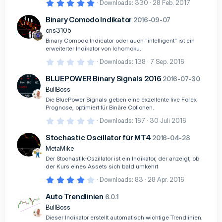
5
Downloads
330
28 Feb. 2017
,
0
Binary Comodo Indikator
2016-09-07
0
S
cris3105
t
Binary Comodo Indicator oder auch "intelligent" ist ein
e
erweiterter Indikator von Ichomoku.
r
n
0
Downloads
138
7 Sep. 2016
(
,
e
0
BLUEPOWER Binary Signals 2016
)
2016-07-30
0
S
BullBoss
t
Die BluePower Signals geben eine exzellente live Forex
e
Prognose, optimiert für Binäre Optionen.
r
n
0
Downloads
167
30 Juli 2016
(
,
e
0
Stochastic Oscillator für MT4
)
2016-04-28
0
S
MetaMike
t
Der Stochastik-Oszillator ist ein Indikator, der anzeigt, ob
e
der Kurs eines Assets sich bald umkehrt
r
n
4
Downloads
83
28 Apr. 2016
(
,
e
0
Auto Trendlinien
)
6.0.1
0
S
BullBoss
t
Dieser Indikator erstellt automatisch wichtige Trendlinien.
e