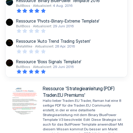
Ressource 'Binary BluePower Template 2016'
BullBoss
Aktualisiert:
4 Aug. 2016
5
,
0
Ressource 'Pivots-Binary-Extreme Template'
0
BullBoss
Aktualisiert:
29 Juni 2016
S
0
t
,
e
0
r
Ressource 'Auto Trend Trading System'
0
n
MetaMike
Aktualisiert:
28 Apr. 2016
S
(
0
t
e
,
e
)
0
r
Ressource 'Boss Signals Template'
0
n
BullBoss
Aktualisiert:
29 Juni 2016
S
(
5
t
e
,
e
)
0
r
0
n
S
(
Ressource 'Strategieanleitung (PDF)
t
e
Traden.EU Premiums'
e
)
r
Hallo lieber Traden.EU Trader, Raman hat eine 8
n
seitige PDF für die Traden.EU Community
(
erstellt, in der er eine detaillierte
e
Strategieanleitung mit dem Binary BluePower
)
Template V3 beschreibt. Edit: Diese Strategie ist
auch für das BullPower Template anwendbar! Mit
diesem Wissen kommst Du besser am Markt