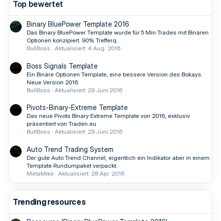
Top bewertet
Binary BluePower Template 2016
Das Binary BluePower Template wurde für 5 Min Trades mit Binären
Optionen konzipiert. 90% Trefferq.
BullBoss
Aktualisiert:
4 Aug. 2016
Boss Signals Template
Ein Binäre Optionen Template, eine bessere Version des Bokays.
Neue Version 2016
BullBoss
Aktualisiert:
29 Juni 2016
Pivots-Binary-Extreme Template
Das neue Pivots Binary Extreme Template von 2016, exklusiv
präsentiert von Traden.eu
BullBoss
Aktualisiert:
29 Juni 2016
Auto Trend Trading System
Der gute Auto Trend Channel, eigentlich ein Indikator aber in einem
Template Rundumpaket verpackt.
MetaMike
Aktualisiert:
28 Apr. 2016
Trending resources