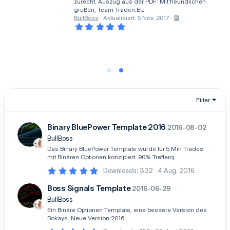
zurecht. Auszug aus der PDF: Mit freundlichen
grüßen, Team Traden.EU
BullBoss
Aktualisiert:
5 Nov. 2017
5
,
0
0
S
t
e
r
n
(
e
Filter
)
Binary BluePower Template 2016
2016-08-02
BullBoss
Das Binary BluePower Template wurde für 5 Min Trades
mit Binären Optionen konzipiert. 90% Trefferq.
5
Downloads
332
4 Aug. 2016
,
0
Boss Signals Template
2016-06-29
0
S
BullBoss
t
Ein Binäre Optionen Template, eine bessere Version des
e
Bokays. Neue Version 2016
r
n