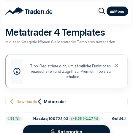
.
Traden
de
Metatrader 4 Templates
In dieser Kategorie können Sie Metatrader Templates runterladen.
Tipp: Registriere dich, um sämtliche Funktionen
freizuschalten und Zugriff auf Premium Tools zu
erhalten.
Downloads
Metatrader
Nasdaq 100
723,03
Gold
4.399,7
 (+0,59 %)
+8,38 (+1,17 %)
Kategorien