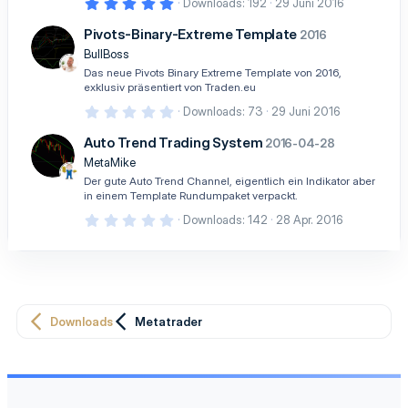
5
Downloads
192
29 Juni 2016
(
,
e
0
Pivots-Binary-Extreme Template
)
2016
0
S
BullBoss
t
Das neue Pivots Binary Extreme Template von 2016,
e
exklusiv präsentiert von Traden.eu
r
n
0
Downloads
73
29 Juni 2016
(
,
e
0
Auto Trend Trading System
)
2016-04-28
0
S
MetaMike
t
Der gute Auto Trend Channel, eigentlich ein Indikator aber
e
in einem Template Rundumpaket verpackt.
r
n
0
Downloads
142
28 Apr. 2016
(
,
e
0
)
0
S
t
e
r
n
Downloads
Metatrader
(
e
)