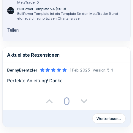
MetaTrader 5.
BullPower Template V4 (2019)
BullPower Template ist ein Template für den MetaTrader 5 und
eignet sich zur präzisen Chartanalyse.
Teilen
Aktuellste Rezensionen
5
BennyBrentzler
1 Feb. 2025
Version: 5.4
,
0
Perfekte Anleitung! Danke
0
S
t
e
r
P
N
0
n
(
o
e
e
)
s
g
Weiterlesen…
i
a