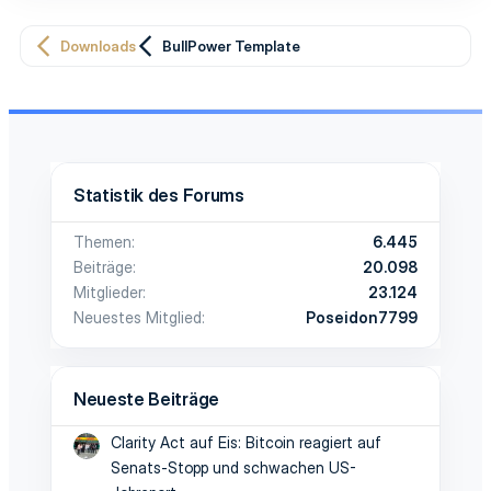
t
t
Downloads
BullPower Template
i
i
v
v
e
e
S
S
Statistik des Forums
t
t
Themen
6.445
i
i
Beiträge
20.098
Mitglieder
23.124
m
m
Neuestes Mitglied
Poseidon7799
m
m
e
e
Neueste Beiträge
Clarity Act auf Eis: Bitcoin reagiert auf
Senats-Stopp und schwachen US-