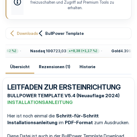
e
t
freizuschalten und Zugriff auf Premium Tools zu
l
e
erhalten.
l
u
n
g
Downloads
BullPower Template
Nasdaq 100
723,03
Gold
4.399,70
0,62 %)
+8,38 (+1,17 %)
Übersicht
Rezensionen (1)
Historie
LEITFADEN ZUR ERSTEINRICHTUNG
BULLPOWER TEMPLATE V5.4 (Neuauflage 2024)
INSTALLATIONSANLEITUNG
Hier ist noch einmal die
Schritt-für-Schritt
Installationsanleitung
im
PDF-Format
zum Ausdrucken.
Diese Datei ist auch in der BullPower Template Download