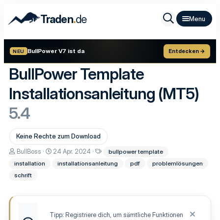
.
Traden
de
BullPower V7 ist da
Entdecken →
NEU
BullPower Template
Installationsanleitung (MT5)
5.4
Keine Rechte zum Download
A
D
S
BullBoss
24 Apr. 2024
bullpower template
u
a
c
installation
installationsanleitung
pdf
problemlösungen
t
t
h
o
u
l
schrift
r
m
a
E
g
r
w
s
o
t
r
Tipp: Registriere dich, um sämtliche Funktionen