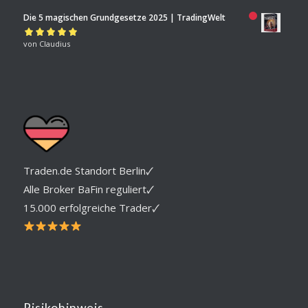
von 5
Die 5 magischen Grundgesetze 2025 | TradingWelt
Bewertet mit
von Claudius
5
von 5
Traden.de Standort Berlin🗸
Alle Broker BaFin reguliert🗸
15.000 erfolgreiche Trader🗸
Risikohinweis