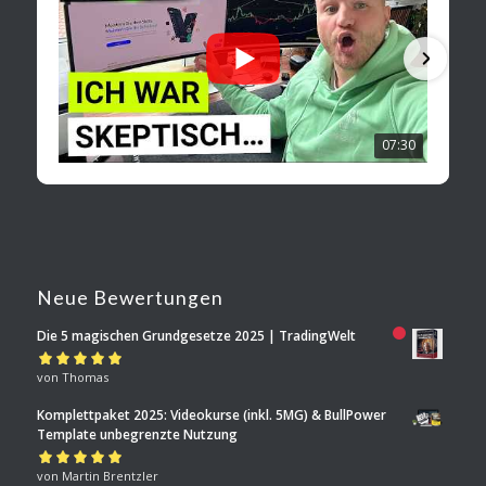
07:30
Neue Bewertungen
Die 5 magischen Grundgesetze 2025 | TradingWelt
Bewertet mit
von Thomas
5
von 5
Komplettpaket 2025: Videokurse (inkl. 5MG) & BullPower
Template unbegrenzte Nutzung
Bewertet mit
von Martin Brentzler
5