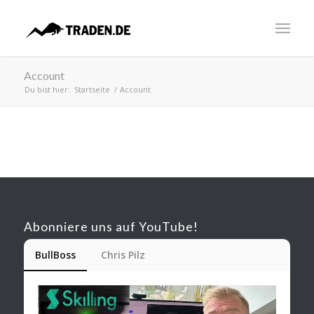
Account
Du bist hier:
Startseite
/
Account
Abonniere uns auf YouTube!
BullBoss
Chris Pilz