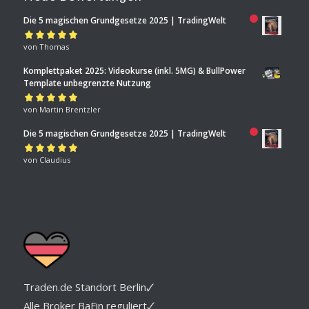
Die 5 magischen Grundgesetze 2025 | TradingWelt
Bewertet mit
von Thomas
5
von 5
Komplettpaket 2025: Videokurse (inkl. 5MG) & BullPower
Template unbegrenzte Nutzung
Bewertet mit
von Martin Brentzler
5
von 5
Die 5 magischen Grundgesetze 2025 | TradingWelt
Bewertet mit
von Claudius
5
von 5
Traden.de Standort Berlin🗸
Alle Broker BaFin reguliert🗸