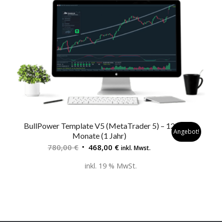
BullPower Template V5 (MetaTrader 5) – 12
Angebot!
Monate (1 Jahr)
Ursprünglicher
Aktueller
780,00
€
468,00
€
inkl. Mwst.
Preis
Preis
inkl. 19 % MwSt.
war:
ist:
780,00 €
468,00 €.