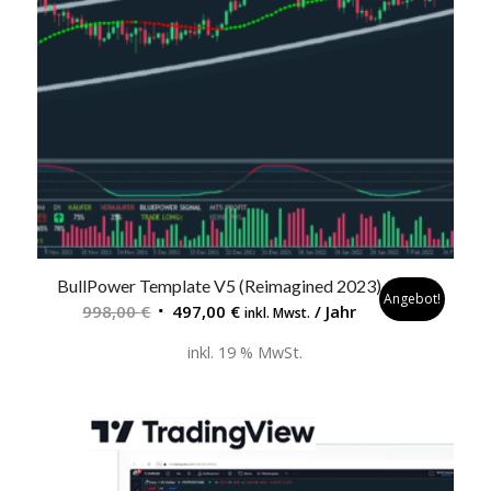
BullPower Template V5 (Reimagined 2023)
Angebot!
Ursprünglicher
Aktueller
998,00
€
497,00
€
/ Jahr
inkl. Mwst.
Preis
Preis
inkl. 19 % MwSt.
war:
ist:
998,00 €
497,00 €.