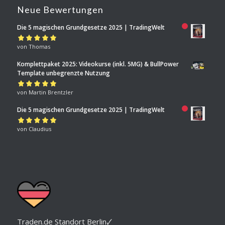
Neue Bewertungen
Die 5 magischen Grundgesetze 2025 | TradingWelt
Bewertet mit
von Thomas
5
von 5
Komplettpaket 2025: Videokurse (inkl. 5MG) & BullPower
Template unbegrenzte Nutzung
Bewertet mit
von Martin Brentzler
5
von 5
Die 5 magischen Grundgesetze 2025 | TradingWelt
Bewertet mit
von Claudius
5
von 5
Traden.de Standort Berlin🗸