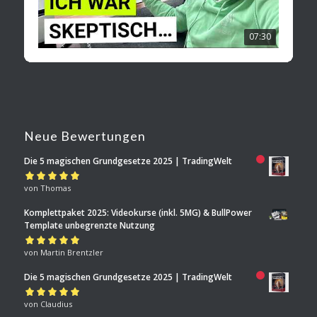
07:30
Neue Bewertungen
Die 5 magischen Grundgesetze 2025 | TradingWelt
Bewertet mit
von Thomas
5
von 5
Komplettpaket 2025: Videokurse (inkl. 5MG) & BullPower
Template unbegrenzte Nutzung
Bewertet mit
von Martin Brentzler
5
von 5
Die 5 magischen Grundgesetze 2025 | TradingWelt
Bewertet mit
von Claudius
5