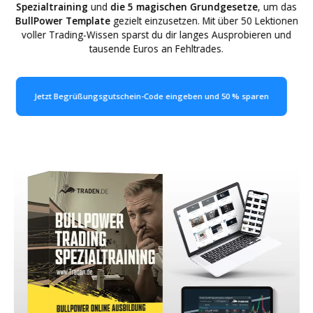
Spezialtraining
und
die 5 magischen Grundgesetze
, um das
BullPower Template
gezielt einzusetzen. Mit über 50 Lektionen
voller Trading-Wissen sparst du dir langes Ausprobieren und
tausende Euros an Fehltrades.
Jetzt Begrüßungsgutschein-Code eingeben und 50 % sparen
00
00
00
00
Tage
Stunden
Minuten
Sekunden