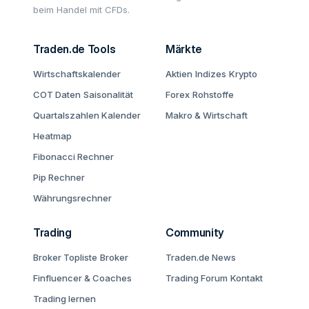
beim Handel mit CFDs.
Traden.de Tools
Märkte
Wirtschaftskalender
Aktien
Indizes
Krypto
COT Daten
Saisonalität
Forex
Rohstoffe
Quartalszahlen Kalender
Makro & Wirtschaft
Heatmap
Fibonacci Rechner
Pip Rechner
Währungsrechner
Trading
Community
Broker Topliste
Broker
Traden.de News
Finfluencer & Coaches
Trading Forum
Kontakt
Trading lernen