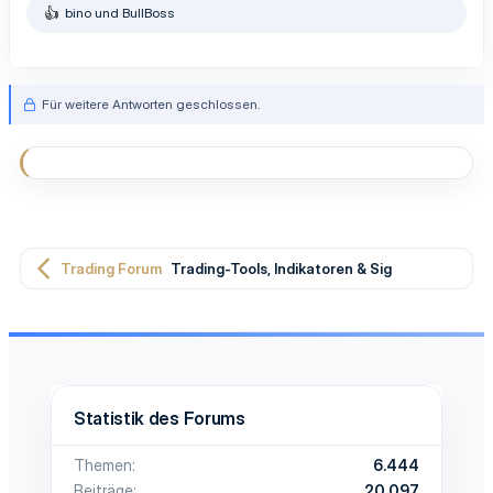
bino
und
BullBoss
R
e
a
k
t
Für weitere Antworten geschlossen.
i
o
n
e
n
:
Trading Forum
Trading-Tools, Indikatoren & Signale
Statistik des Forums
Themen
6.444
Beiträge
20.097