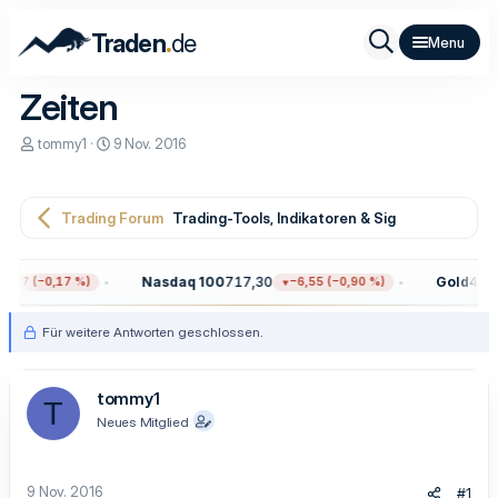
.
Traden
de
Zeiten
E
E
tommy1
9 Nov. 2016
r
r
s
s
t
t
e
e
Trading Forum
Trading-Tools, Indikatoren & Signale
l
l
l
l
e
t
Nasdaq 100
717,30
Gold
4.315
,97 (−0,17 %)
−6,55 (−0,90 %)
r
a
m
Für weitere Antworten geschlossen.
tommy1
T
Neues Mitglied
9 Nov. 2016
#1