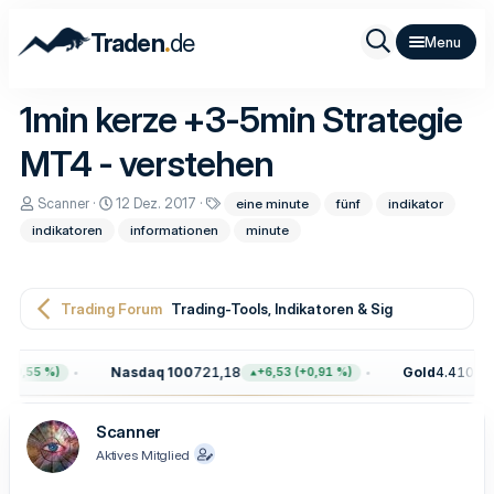
.
Traden
de
1min kerze +3-5min Strategie
MT4 - verstehen
E
E
S
Scanner
12 Dez. 2017
eine minute
fünf
indikator
r
r
c
indikatoren
informationen
minute
s
s
h
t
t
l
e
e
a
l
l
g
l
l
w
Trading Forum
Trading-Tools, Indikatoren & Signale
e
t
o
r
a
r
m
t
Nasdaq 100
721,18
Gold
4.410,60
+0,55 %)
+6,53 (+0,91 %)
e
Scanner
Aktives Mitglied