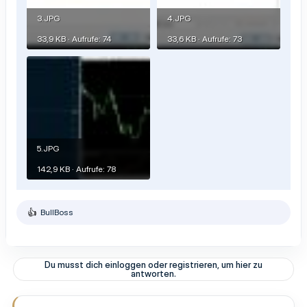
3.JPG
4.JPG
33,9 KB · Aufrufe: 74
33,6 KB · Aufrufe: 73
5.JPG
142,9 KB · Aufrufe: 78
BullBoss
R
e
a
k
t
Du musst dich einloggen oder registrieren, um hier zu
i
antworten.
o
n
e