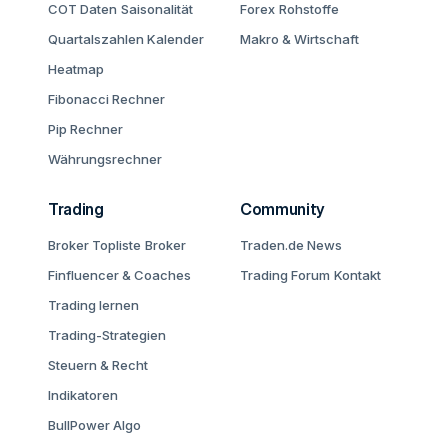
COT Daten
Saisonalität
Forex
Rohstoffe
Quartalszahlen Kalender
Makro & Wirtschaft
Heatmap
Fibonacci Rechner
Pip Rechner
Währungsrechner
Trading
Community
Broker Topliste
Broker
Traden.de News
Finfluencer & Coaches
Trading Forum
Kontakt
Trading lernen
Trading-Strategien
Steuern & Recht
Indikatoren
BullPower Algo