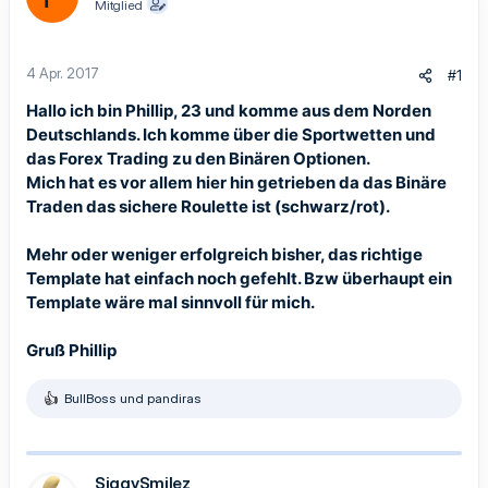
Mitglied
4 Apr. 2017
#1
Hallo ich bin Phillip, 23 und komme aus dem Norden
Deutschlands. Ich komme über die Sportwetten und
das Forex Trading zu den Binären Optionen.
Mich hat es vor allem hier hin getrieben da das Binäre
Traden das sichere Roulette ist (schwarz/rot).
Mehr oder weniger erfolgreich bisher, das richtige
Template hat einfach noch gefehlt. Bzw überhaupt ein
Template wäre mal sinnvoll für mich.
Gruß Phillip
BullBoss
und
pandiras
R
e
a
k
t
SiggySmilez