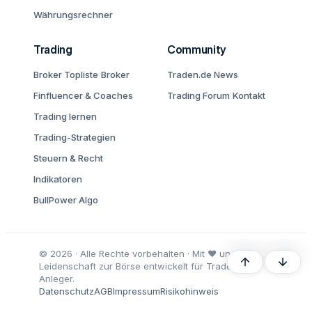
Währungsrechner
Trading
Community
Broker Topliste
Broker
Traden.de News
Finfluencer & Coaches
Trading Forum
Kontakt
Trading lernen
Trading-Strategien
Steuern & Recht
Indikatoren
BullPower Algo
© 2026 · Alle Rechte vorbehalten · Mit ♥ und
Oben
Unten
Leidenschaft zur Börse entwickelt für Trader und
Anleger.
Datenschutz
AGB
Impressum
Risikohinweis