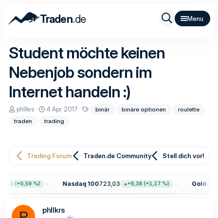
.
Traden
de
Student möchte keinen
Nebenjob sondern im
Internet handeln :)
E
E
S
phllkrs
4 Apr. 2017
binär
binäre optionen
roulette
r
r
c
traden
trading
s
s
h
t
t
l
e
e
a
l
l
g
l
l
w
Trading Forum
Traden.de Community
Stell dich vor!
e
t
o
r
a
r
m
t
Nasdaq 100
723,03
Gold
4.399,
5 (+0,59 %)
+8,38 (+1,17 %)
e
phllkrs
P