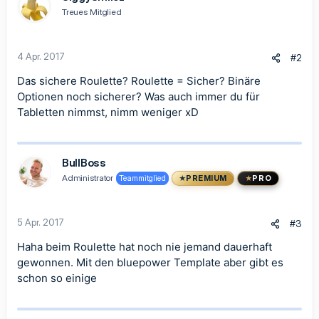
i
Treues Mitglied
o
n
e
n
4 Apr. 2017
#2
:
Das sichere Roulette? Roulette = Sicher? Binäre
Optionen noch sicherer? Was auch immer du für
Tabletten nimmst, nimm weniger xD
BullBoss
Administrator
Teammitglied
PREMIUM
PRO
5 Apr. 2017
#3
Haha beim Roulette hat noch nie jemand dauerhaft
gewonnen. Mit den bluepower Template aber gibt es
schon so einige