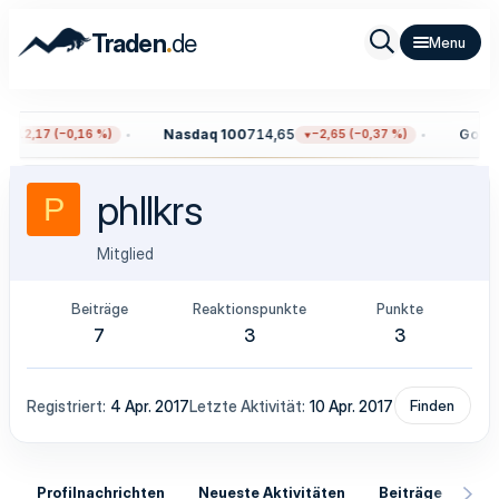
.
Traden
de
Nasdaq 100
714,65
Gold
4
−12,17 (−0,16 %)
−2,65 (−0,37 %)
phllkrs
P
Mitglied
Beiträge
Reaktionspunkte
Punkte
7
3
3
Registriert
4 Apr. 2017
Letzte Aktivität
10 Apr. 2017
Finden
Profilnachrichten
Neueste Aktivitäten
Beiträge
In