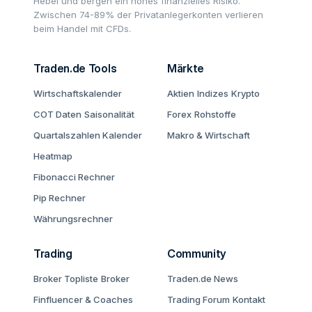
Hebel und bergen ein hohes finanzielles Risiko.
Zwischen 74-89% der Privatanlegerkonten verlieren
beim Handel mit CFDs.
Traden.de Tools
Märkte
Wirtschaftskalender
Aktien
Indizes
Krypto
COT Daten
Saisonalität
Forex
Rohstoffe
Quartalszahlen Kalender
Makro & Wirtschaft
Heatmap
Fibonacci Rechner
Pip Rechner
Währungsrechner
Trading
Community
Broker Topliste
Broker
Traden.de News
Finfluencer & Coaches
Trading Forum
Kontakt