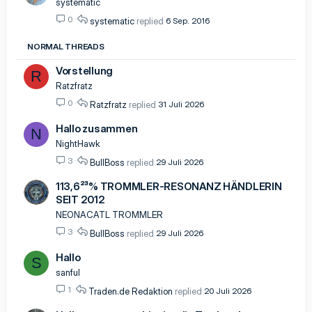
systematic
s
g
0
systematic
6 Sep. 2016
p
e
e
p
NORMAL THREADS
r
i
r
n
Vorstellung
R
t
n
Ratzfratz
t
0
Ratzfratz
31 Juli 2026
Hallo zusammen
N
NightHawk
3
BullBoss
29 Juli 2026
113,6²³% TROMMLER-RESONANZ HÄNDLERIN
SEIT 2012
NEONACATL TROMMLER
3
BullBoss
29 Juli 2026
Hallo
S
sanful
1
Traden.de Redaktion
20 Juli 2026