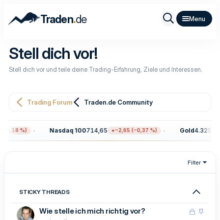
.
Traden
de
Stell dich vor!
Stell dich vor und teile deine Trading-Erfahrung, Ziele und Interessen.
Trading Forum
Traden.de Community
Nasdaq 100
714,65
Gold
4.325,50
−0,18 %)
−2,65 (−0,37 %)
Filter
STICKY THREADS
Wie stelle ich mich richtig vor?
G
A
e
n