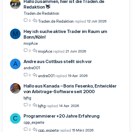
Hallo zusammen, hier ist die Traden.de
Redaktion 👋
Traden.de Redaktion
0
Traden.de Redaktion
12 Juli 2026
Hey ich suche aktive Trader im Raum um
M
Bonn/Köln!
mvpAce
0
mvpAce
21 Juni 2026
Andre aus Cottbus stellt sich vor
A
andre001
0
andre001
19 Apr. 2026
Hallo aus Kanada – Boris Fesenko, Entwickler
von Arbitrage-Software seit 2000
bjftg
0
bjftg
14 Apr. 2026
Programmierer +20 Jahre Erfahrung
C
cpp_experte
0
cpp_experte
15 März 2026