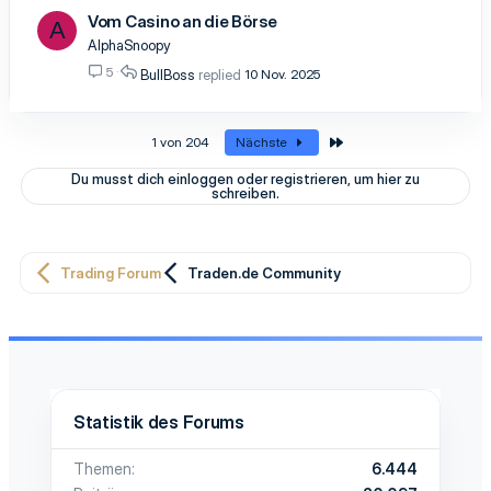
Vom Casino an die Börse
A
AlphaSnoopy
5
BullBoss
10 Nov. 2025
Letzte
1 von 204
Nächste
Du musst dich einloggen oder registrieren, um hier zu
schreiben.
Trading Forum
Traden.de Community
Statistik des Forums
Themen
6.444