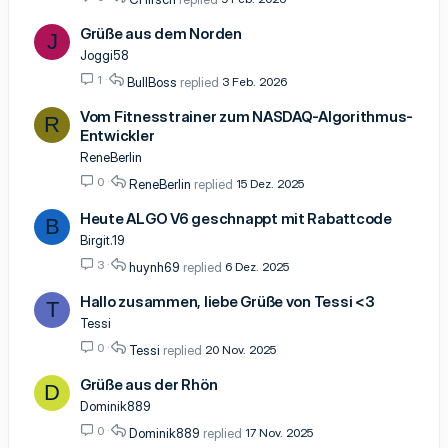
Grüße aus dem Norden
J
Joggi58
1
BullBoss
3 Feb. 2026
Vom Fitnesstrainer zum NASDAQ-Algorithmus-
R
Entwickler
ReneBerlin
0
ReneBerlin
15 Dez. 2025
Heute ALGO V6 geschnappt mit Rabattcode
B
Birgit.19
3
huynh69
6 Dez. 2025
Hallo zusammen, liebe Grüße von Tessi <3
T
Tessi
0
Tessi
20 Nov. 2025
Grüße aus der Rhön
D
Dominik889
0
Dominik889
17 Nov. 2025