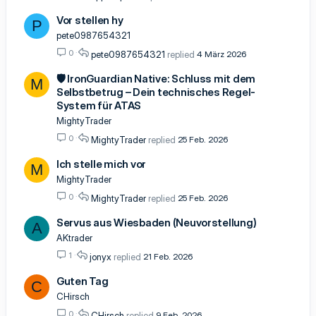
Vor stellen hy
P
pete0987654321
0
pete0987654321
4 März 2026
🛡️ IronGuardian Native: Schluss mit dem
M
Selbstbetrug – Dein technisches Regel-
System für ATAS
MightyTrader
0
MightyTrader
25 Feb. 2026
Ich stelle mich vor
M
MightyTrader
0
MightyTrader
25 Feb. 2026
Servus aus Wiesbaden (Neuvorstellung)
A
AKtrader
1
jonyx
21 Feb. 2026
Guten Tag
C
CHirsch
0
CHirsch
9 Feb. 2026