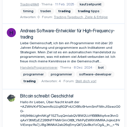
TradingWelt
Thema
11 Feb. 2025
kaufzeitpunkt
timing
traden
trading
trading
tipps
Antworten: 0
Forum:
Trading-Tagebuch, Ziele & Erfolge
Andreas Software-Entwickler für High-Frequency-
H
trading
Liebe Gemeinschaft, ich bin ein Programmierer mit über 20
Jahren Erfahrung und programmiere auch Indikatoren und
Strategien. Mein Ziel ist es ein automatischen Handelsbot zu
programmieren, was mit extrem viel Arbeit verbunden ist. Ich
freue mich meine Kenntnisse in die Gemeinschaft...
HandelsProgrammierer
Thema
8 Dez. 2024
bot
programmer
programmier
software-developer
trading
Antworten: 4
Forum:
Stell dich vor!
Bitcoin schreibt Geschichte!
Hallo ihr Lieben, Über Nacht knallt der
=AZWhVKrF5OwimRcLfJqR02FnfJCl6Rc6HvmSmFlWnJISswzG0
G-
il4Ij94tbUgfmNKgF1SZTuqQmlabQV8lW2UzYt5BBMq4ve3hnG
qAxY3tWEyEZ286NFFNMrGmOItBt_YMrPyEWRXWMRAJiqkvLtHr
ViExnpz1fa7_UBg3ttWAA2ab26qEmyQkTjQu8kzI1zOg&__tn__=*N