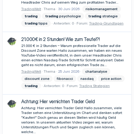
Headtrader Chris auf seinem Weg zum profitablen Trader...
TradingWelt
Thema
30 Juni 2026
risikomanagement
trading
trading
psychologie
trading
strategie
trading
tipps
Antworten: 0
Forum:
Trading-Grundlagen
21.000€ in 2 Stunden! Wie zum Teufel?!
21.000 € in 2 Stunden – Warum professionelle Trader auf die
Discount Zone warten Hallo zusammen, wir haben ein neues
YouTube-Video veröffentlicht, in dem unser Headtrader Chris
einen echten Nasdaq-Trade Schritt für Schritt analysiert. Dabei
geht es nicht darum, einen erfolgreichen Trade zu...
TradingWelt
Thema
25 Juni 2026
chartanalyse
discount zone
fibonacci
nasdaq
price action
trading
Antworten: 0
Forum:
Trading Strategien
Achtung: Hier vernichten Trader Geld
Achtung: Hier vernichten Trader Geld Hallo zusammen, viele
Trader sehen eine Unterstützung im Chart und denken sofort:
"Kaufen!" Doch genau an diesen Stellen wird häufig Geld
verloren. In unserem aktuellen Video zeigen wir, warum
Unterstützungen Fluch und Segen zugleich sein können,
welche...