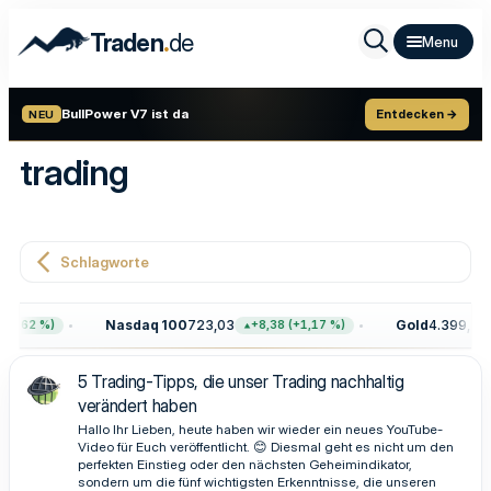
.
Traden
de
BullPower V7 ist da
Entdecken →
NEU
trading
Schlagworte
Nasdaq 100
723,03
Gold
4.399,70
0,62 %)
+8,38 (+1,17 %)
5 Trading-Tipps, die unser Trading nachhaltig
verändert haben
Hallo Ihr Lieben, heute haben wir wieder ein neues YouTube-
Video für Euch veröffentlicht. 😊 Diesmal geht es nicht um den
perfekten Einstieg oder den nächsten Geheimindikator,
sondern um die fünf wichtigsten Erkenntnisse, die unseren