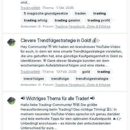
und...
TradingWelt
Thema
1 Okt. 2025
5 magische grundgesetze
traden
trading
trading
erfolg
trading
gewinn
trading
profit
Antworten: 0
Forum:
Trading-Tagebuch, Ziele & Erfolge
Clevere Trendfolgestrategie in Gold! 💰✨
Hey Community! 👋 Wir haben ein brandneues YouTube-Video
für euch, in dem wir eine smarte Trendfolgestrategie vorstellen,
die uns geholfen hat, eine günstige Kaufgelegenheit in Gold zu
identifizieren. 🎯 Dank dieser Strategie konnten wir dem
wochenlangen Aufwärtstrend folgen und eine starke...
TradingWelt
Thema
13 Feb. 2025
gold
trading
trend folgen
trendfolge
trendfolgestrategie
Antworten: 0
Forum:
Trading-Tagebuch, Ziele & Erfolge
📢 Wichtiges Thema für alle Trader! 📢
Hallo liebe Trading-Community! 👋🏼 Die größte
Herausforderung beim Trading? Das richtige Timing! ⏳💹 In
meinem neuesten YouTube-Video spreche ich genau darüber
und teile wertvolle Tipps für den optimalen Kaufzeitpunkt. 🔥 👉
Unbedingt anschauen – es könnte den entscheidenden
Unterschied für eure...