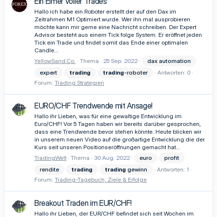
Ein Eimer voller Trades
Hallo ich habe ein Roboter erstellt der auf den Dax im
Zeitrahmen M1 Optimiert wurde. Wer ihn mal ausprobieren
möchte kann mir gerne eine Nachricht schreiben. Der Expert
Advisor besteht aus einem Tick folge System. Er eröffnet jeden
Tick ein Trade und findet somit das Ende einer optimalen
Candle...
YellowSand.Co.
Thema
25 Sep. 2022
dax automation
expert
trading
trading
-roboter
Antworten: 0
Forum:
Trading Strategien
EURO/CHF Trendwende mit Ansage!
Hallo ihr Lieben, was für eine gewaltige Entwicklung im
Euro/CHF! Vor 5 Tagen haben wir bereits darüber gesprochen,
dass eine Trendwende bevor stehen könnte. Heute blicken wir
in unserem neuen Video auf die großartige Entwicklung die der
Kurs seit unseren Positionseröffnungen gemacht hat...
TradingWelt
Thema
30 Aug. 2022
euro
profit
rendite
trading
trading
gewinn
Antworten: 1
Forum:
Trading-Tagebuch, Ziele & Erfolge
Breakout Traden im EUR/CHF!
Hallo ihr Lieben, der EUR/CHF befindet sich seit Wochen im