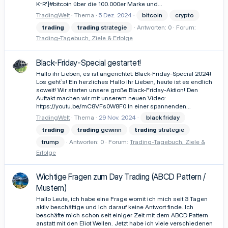
K-R']#bitcoin über die 100.000er Marke und...
TradingWelt
Thema
5 Dez. 2024
bitcoin
crypto
trading
trading
strategie
Antworten: 0
Forum:
Trading-Tagebuch, Ziele & Erfolge
Black-Friday-Special gestartet!
Hallo ihr Lieben, es ist angerichtet: Black-Friday-Special 2024!
Los geht`s! Ein herzliches Hallo ihr Lieben, heute ist es endlich
soweit! Wir starten unsere große Black-Friday-Aktion! Den
Auftakt machen wir mit unserem neuen Video:
https://youtu.be/mC8VFs0W8F0 In einer spannenden...
TradingWelt
Thema
29 Nov. 2024
black friday
trading
trading
gewinn
trading
strategie
trump
Antworten: 0
Forum:
Trading-Tagebuch, Ziele &
Erfolge
Wichtige Fragen zum Day Trading (ABCD Pattern /
Mustern)
Hallo Leute, ich habe eine Frage womit ich mich seit 3 Tagen
aktiv beschäftige und ich darauf keine Antwort finde. Ich
beschäfte mich schon seit einiger Zeit mit dem ABCD Pattern
anstatt mit den Eliot Wellen. Jetzt habe ich viele verschiedenen