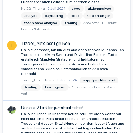
Bücher aber auch Beiträge zum erlernen dieses...
Kai22
Thema
5 Juli 2024
abcd
aktienanalyse
analyse
daytrading
forex
hilfe anfänger
technische analyse
trading
Antworten: 1
Forum:
Fragen & Antworten
Trader_Alex lässt grüßen
T
Hallo zusammen, Ich bin Alex aus der Nähe von München. Ich
Trade selbst aktiv im Swing und Daytrading Bereich. Zudem
erstelle ich Skriptefür Strategien und Indikatoren auf
TradingView. Ich Trade seit ca. 4 Jahren bisher habe ich
verschiedene Kurse bei unterschiedlichen Anbietern
gemacht...
Trader_Alex
Thema
8 Juni 2024
supplyanddemand
trading
trading
view
Antworten: 0
Forum:
Stell dich
vor!
Unsere 2 Lieblingszeiteinheiten!
Hallo ihr Lieben, in unserem neuen YouTube Video werfen wir
nicht nur einen Blick hinter die Kulissen unserer aktuellen
Trades und dessen Entwicklungen, sondern beschäftigen uns
auch mit unseren zwei absoluten Lieblingszeiteinheiten. Des
Weiteren schauen wir uns den GBP/AUD genauer an, denn...