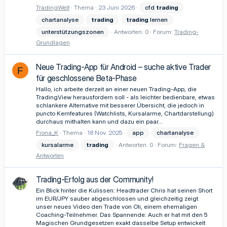
TradingWelt
Thema
23 Juni 2026
cfd
trading
chartanalyse
trading
trading
lernen
unterstützungszonen
Antworten: 0
Forum:
Trading-
Grundlagen
Neue Trading-App für Android – suche aktive Trader
F
für geschlossene Beta-Phase
Hallo, ich arbeite derzeit an einer neuen Trading-App, die
TradingView herausfordern soll - als leichter bedienbare, etwas
schlankere Alternative mit besserer Übersicht, die jedoch in
puncto Kernfeatures (Watchlists, Kursalarme, Chartdarstellung)
durchaus mithalten kann und dazu ein paar...
Fiona_K
Thema
18 Nov. 2025
app
chartanalyse
kursalarme
trading
Antworten: 0
Forum:
Fragen &
Antworten
Trading-Erfolg aus der Community!
Ein Blick hinter die Kulissen: Headtrader Chris hat seinen Short
im EUR/JPY sauber abgeschlossen und gleichzeitig zeigt
unser neues Video den Trade von Oli, einem ehemaligen
Coaching-Teilnehmer. Das Spannende: Auch er hat mit den 5
Magischen Grundgesetzen exakt dasselbe Setup entwickelt