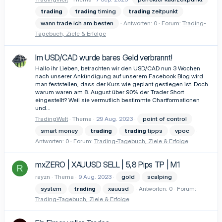
trading
trading
timing
trading
zeitpunkt
wann trade ich am besten
Antworten: 0
Forum:
Trading-
Tagebuch, Ziele & Erfolge
Im USD/CAD wurde bares Geld verbrannt!
Hallo ihr Lieben, betrachten wir den USD/CAD nun 3 Wochen
nach unserer Ankündigung auf unserem Facebook Blog wird
man feststellen, dass der Kurs wie geplant gestiegen ist. Doch
warum waren am 8. August über 90% der Trader Short
eingestellt? Weil sie vermutlich bestimmte Chartformationen
und...
TradingWelt
Thema
29 Aug. 2023
point of control
smart money
trading
trading
tipps
vpoc
Antworten: 0
Forum:
Trading-Tagebuch, Ziele & Erfolge
mxZERO | XAUUSD SELL | 5,8 Pips TP | M1
R
rayzn
Thema
9 Aug. 2023
gold
scalping
system
trading
xauusd
Antworten: 0
Forum:
Trading-Tagebuch, Ziele & Erfolge