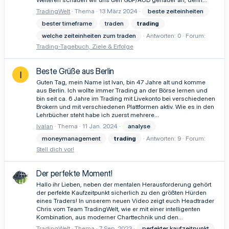
TradingWelt
Thema
13 März 2024
beste zeiteinheiten
bester timeframe
traden
trading
welche zeiteinheiten zum traden
Antworten: 0
Forum:
Trading-Tagebuch, Ziele & Erfolge
Beste Grüße aus Berlin
I
Guten Tag, mein Name ist Ivan, bin 47 Jahre alt und komme
aus Berlin. Ich wollte immer Trading an der Börse lernen und
bin seit ca. 6 Jahre im Trading mit Livekonto bei verschiedenen
Brokern und mit verschiedenen Plattformen aktiv. Wie es in den
Lehrbücher steht habe ich zuerst mehrere...
Ivalan
Thema
11 Jan. 2024
analyse
moneymanagement
trading
Antworten: 9
Forum:
Stell dich vor!
Der perfekte Moment!
Hallo ihr Lieben, neben der mentalen Herausforderung gehört
der perfekte Kaufzeitpunkt sicherlich zu den größten Hürden
eines Traders! In unserem neuen Video zeigt euch Headtrader
Chris vom Team TradingWelt, wie er mit einer intelligenten
Kombination, aus moderner Charttechnik und den...
TradingWelt
Thema
7 Sep. 2023
perfekter kaufzeitpunkt