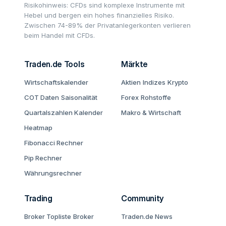
Risikohinweis: CFDs sind komplexe Instrumente mit
Hebel und bergen ein hohes finanzielles Risiko.
Zwischen 74-89% der Privatanlegerkonten verlieren
beim Handel mit CFDs.
Traden.de Tools
Märkte
Wirtschaftskalender
Aktien
Indizes
Krypto
COT Daten
Saisonalität
Forex
Rohstoffe
Quartalszahlen Kalender
Makro & Wirtschaft
Heatmap
Fibonacci Rechner
Pip Rechner
Währungsrechner
Trading
Community
Broker Topliste
Broker
Traden.de News