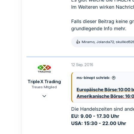
Im Weiteren wirken Nachrich
Falls dieser Beitrag keine 
grundlegende Info mehr.
Miramo
,
Jolanda72
,
skullkid52
R
e
a
k
t
12 Sep. 2016
i
o
n
ms-binopt schrieb:
Triple X Trading
e
n
Treues Mitglied
Europäische Börse:10:00 b
:
4 Sep. 2016
Amerikanische Börse: 16:0
64
Die Handelszeiten sind ande
6
EU: 9.00 - 17.30 Uhr
18
USA: 15:30 - 22.00 Uhr
45
Diez