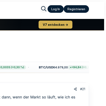
Log In
Registrieren
V7 entdecken →
BTC/USD
64.979,00
E
5 (+0,30 %)
+94,84 (+0,15 %)
#21
st dann, wenn der Markt so läuft, wie ich es