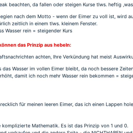
ak beachten, da fallen oder steigen Kurse tlws. heftig ,was
ategien nach dem Motto - wenn der Eimer zu voll ist, wird a
rlich zeitlich in einem tlws. kleinem Fenster.
ss Wasser rein = steigender Kurs
können das Prinzip aus hebeln:
ftsnachrichten achten, Ihre Verkündung hat meist Auswirkun
das Wasser im vollen Eimer bleibt, da noch bessere Zeiten 
rhöht, damit ich noch mehr Wasser rein bekommen = steig
hrecklich für meinen leeren Eimer, das ich einen Lappen ho
ne komplizierte Mathematik. Es ist das Prinzip von 1 und 0.
und verkaufen und die andere Seite - die NICHTHABEN und