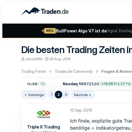
.
Traden
de
BullPower Algo V7 ist da
Signal, Einstie
NEU
Die besten Trading Zeiten i
E
E
daniel869
28 Aug. 2016
r
r
s
s
Trading Forum
Traden.de Community
Fragen & Antwo
t
t
e
e
l
l
4
Nasdaq 100
723,03
+47,68 (+0,62 %)
+8,38 (+1,17 %)
LIVE
l
l
e
t
1
2
3
Vorherige
Nächste
r
a
m
10 Sep. 2016
Ich finde, explizite gute Tr
Triple X Trading
benötige = indikatorgetreu,