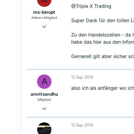
o
@Triple X Trading
n
ms-binopt
e
n
Aktives Mitglied
Super Dank für den tollen L
:
28 Aug. 2016
36
Zu den Handelszeiten - da 
63
habe das hier aus den Info
18
62
Gernerell gilt aber sicher 
12 Sep. 2016
A
also ich als anfänger wo ich
amritsandhu
Mitglied
12 Sep. 2016
7
2
12 Sep. 2016
3