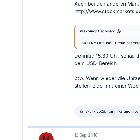
Auch bei den anderen Märkte
http://www.stockmarkets.de
ms-binopt schrieb:
16:00 NY Öffnung - Break beachten,
Definitiv 15.30 Uhr, schau
dem USD-Bereich.
btw. Wenn wieder die Uhrze
stellen leider mit einer Wo
skullkid528
,
Tommiks
und
filou
R
e
a
k
t
12 Sep. 2016
M
i