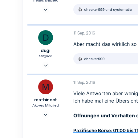
Treues Mitglied
4 Sep. 2016
checker999
und
systematic
R
64
e
a
6
k
18
t
11 Sep. 2016
D
i
45
o
Aber macht das wirklich so
Diez
n
dugi
e
n
Mitglied
checker999
:
R
11 Sep. 2016
e
5
a
k
3
t
11 Sep. 2016
M
i
3
o
Viele Antworten aber wenig
29
n
ms-binopt
Ich habe mal eine Übersicht e
e
n
Aktives Mitglied
:
28 Aug. 2016
Öffnungen und Verhalten d
36
63
Pazifische Börse: 01:00 bis 1
18