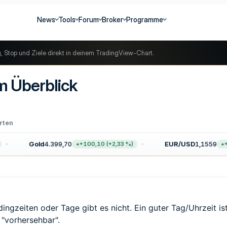
News
Tools
Forum
Broker
Programme
g, Stop und Ziele direkt in deinem TradingView-Chart.
m Überblick
rten
Gold
4.399,70
EUR/USD
1,1559
+100,10 (+2,33 %)
+0,003
adingzeiten oder Tage gibt es nicht. Ein guter Tag/Uhrzeit i
 "vorhersehbar".