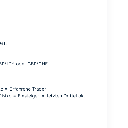
ert.
GBP/JPY oder GBP/CHF.
iko = Erfahrene Trader
siko = Einsteiger im letzten Drittel ok.