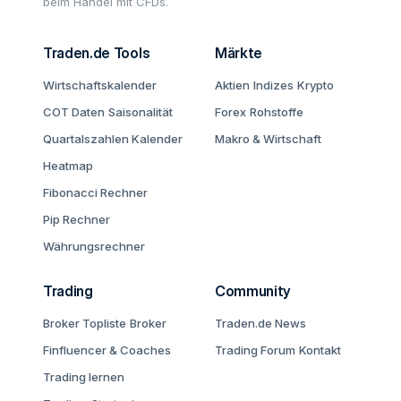
beim Handel mit CFDs.
Traden.de Tools
Märkte
Wirtschaftskalender
Aktien
Indizes
Krypto
COT Daten
Saisonalität
Forex
Rohstoffe
Quartalszahlen Kalender
Makro & Wirtschaft
Heatmap
Fibonacci Rechner
Pip Rechner
Währungsrechner
Trading
Community
Broker Topliste
Broker
Traden.de News
Finfluencer & Coaches
Trading Forum
Kontakt
Trading lernen