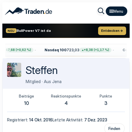
.
Traden
de
BullPower V7 ist da
Entdecken →
NEU
Nasdaq 100
723,03
Gold
4
+47,68 (+0,62 %)
+8,38 (+1,17 %)
Steffen
Mitglied
·
Aus
Jena
Beiträge
Reaktionspunkte
Punkte
10
4
3
Registriert
14 Okt. 2016
Letzte Aktivität
7 Dez. 2023
Finden