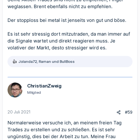
weglassen. Brent ebenfalls nicht zu empfehlen.
Der stopploss bei metal ist jenseits von gut und böse.
Es ist sehr stressig dort mitzutraden, da man immer auf
die Signale wartet und direkt reagieren muss. Je
volativer der Markt, desto stressiger wird es.
Jolanda72
,
Raman
und
BullBoss
R
e
a
k
t
ChristianZweig
i
Mitglied
o
n
e
n
20 Juli 2021
#59
:
Normalerweise versuche ich, an meinem freien Tag
Trades zu erstellen und zu schließen. Es ist sehr
ungünstig, dies bei der
Arbeit
zu tun. Meine Frau