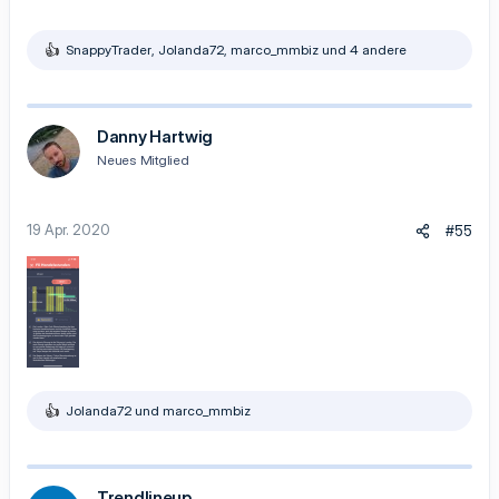
SnappyTrader
,
Jolanda72
,
marco_mmbiz
und 4 andere
R
e
a
k
t
Danny Hartwig
i
Neues Mitglied
o
n
e
n
19 Apr. 2020
#55
:
Jolanda72
und
marco_mmbiz
R
e
a
k
t
Trendlineup