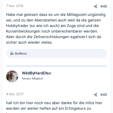
n
7 Nov. 2016
#48
:
Habe mal gelesen dass es um die Mittagszeit ungünstig
sei, und zu den Abendzeiten auch weil da die ganzen
Hobbytrader (so wie ich auch) am Zuge sind und die
Kursentwicklungen noch unberechenbarer werden.
Aber durch die Zeitverschiebungen egalisiert sich da
sicher auch wieder vieles.
BullBoss
R
e
a
k
t
WildByHardDIsc
i
Neues Mitglied
o
n
e
n
4 Nov. 2017
#49
:
hall ich bin hier noch neu aber danke für die infos hier
werden wir weiter helfen auf ein Erfolgskurs zu