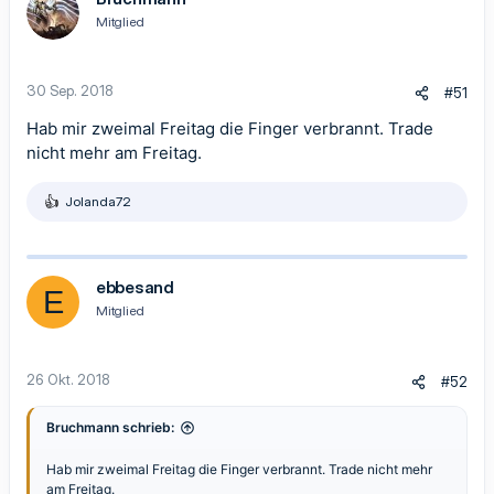
Mitglied
30 Sep. 2018
#51
Hab mir zweimal Freitag die Finger verbrannt. Trade
nicht mehr am Freitag.
Jolanda72
R
e
a
k
t
ebbesand
E
i
Mitglied
o
n
e
n
26 Okt. 2018
#52
:
Bruchmann schrieb:
Hab mir zweimal Freitag die Finger verbrannt. Trade nicht mehr
am Freitag.