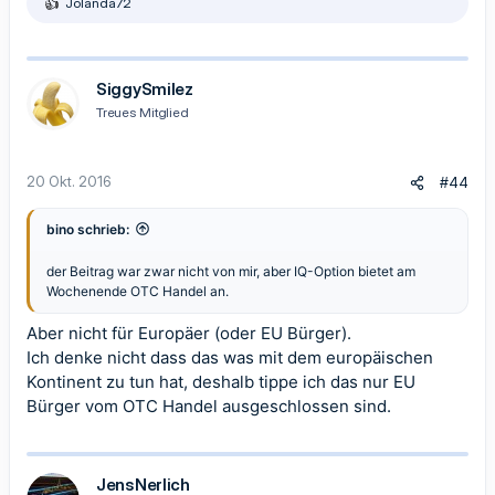
Jolanda72
R
e
a
k
t
SiggySmilez
i
Treues Mitglied
o
n
e
n
20 Okt. 2016
#44
:
bino schrieb:
der Beitrag war zwar nicht von mir, aber IQ-Option bietet am
Wochenende OTC Handel an.
Aber nicht für Europäer (oder EU Bürger).
Ich denke nicht dass das was mit dem europäischen
Kontinent zu tun hat, deshalb tippe ich das nur EU
Bürger vom OTC Handel ausgeschlossen sind.
JensNerlich