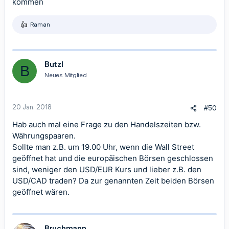
kommen
Raman
R
e
a
k
t
Butzl
B
i
Neues Mitglied
o
n
e
n
20 Jan. 2018
#50
:
Hab auch mal eine Frage zu den Handelszeiten bzw.
Währungspaaren.
Sollte man z.B. um 19.00 Uhr, wenn die Wall Street
geöffnet hat und die europäischen Börsen geschlossen
sind, weniger den USD/EUR Kurs und lieber z.B. den
USD/CAD traden? Da zur genannten Zeit beiden Börsen
geöffnet wären.
Bruchmann