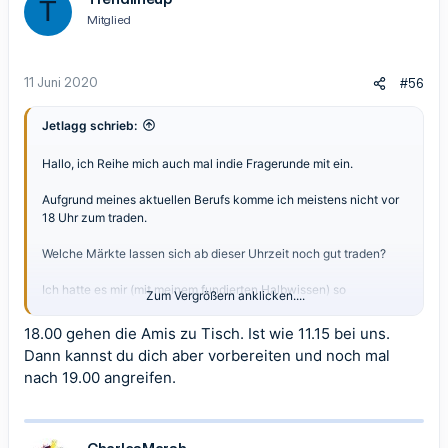
T
i
Mitglied
o
n
e
n
11 Juni 2020
#56
:
Jetlagg schrieb:
Hallo, ich Reihe mich auch mal indie Fragerunde mit ein.
Aufgrund meines aktuellen Berufs komme ich meistens nicht vor
18 Uhr zum traden.
Welche Märkte lassen sich ab dieser Uhrzeit noch gut traden?
Ich hatte es mir (mit meinem fundierten Halbwissen) so
Zum Vergrößern anklicken....
vorgestellt, dass ich auf die großen Währungspaare gehe,
aufgrund der Volatilität.
18.00 gehen die Amis zu Tisch. Ist wie 11.15 bei uns.
Dann kannst du dich aber vorbereiten und noch mal
Liege ich mit meiner Vermutung richtig oder hat jemand einen
nach 19.00 angreifen.
Geheimtipp ?