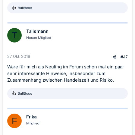
BullBoss
R
e
a
k
t
Talismann
T
i
Neues Mitglied
o
n
e
n
27 Okt. 2016
#47
:
Ware für mich als Neuling im Forum schon mal ein paar
sehr interessante Hinweise, insbesonder zum
Zusammenhang zwischen Handelszeit und Risiko.
BullBoss
R
e
a
k
t
Frika
F
i
Mitglied
o
n
e