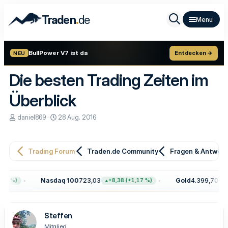
.
Traden
de
BullPower V7 ist da
Entdecken →
NEU
Die besten Trading Zeiten im
Überblick
E
E
daniel869
28 Aug. 2016
r
r
s
s
t
t
e
e
Trading Forum
Traden.de Community
Fragen & Antwor
l
l
l
l
e
t
Nasdaq 100
723,03
Gold
4.399,70
)
+8,38 (+1,17 %)
+100,1
r
a
m
Steffen
Mitglied