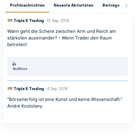
Profilnachrichten
Neueste Aktivitäten
Beiträge
In
Triple X Trading
13 Sep. 2016
Wann geht die Schere zwischen Arm und Reich am
stärksten auseinander? - Wenn Trader den Raum
betreten!
R
BullBoss
e
a
k
t
Triple X Trading
4 Sep. 2016
i
o
"Börsenerfolg ist eine Kunst und keine Wissenschaft."
n
André Kostolany
e
n
: