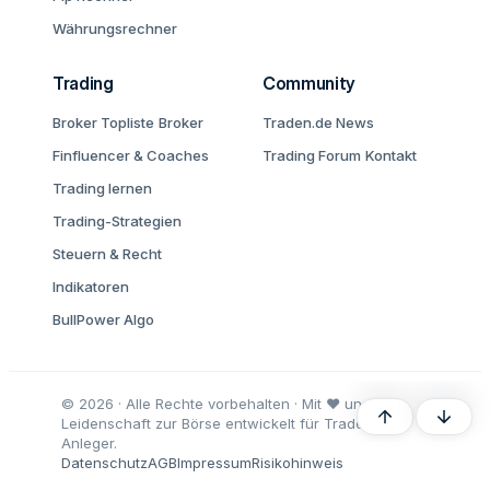
Währungsrechner
Trading
Community
Broker Topliste
Broker
Traden.de News
Finfluencer & Coaches
Trading Forum
Kontakt
Trading lernen
Trading-Strategien
Steuern & Recht
Indikatoren
BullPower Algo
© 2026 · Alle Rechte vorbehalten · Mit ♥ und
Oben
Unten
Leidenschaft zur Börse entwickelt für Trader und
Anleger.
Datenschutz
AGB
Impressum
Risikohinweis