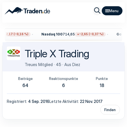
.
Traden
de
Nasdaq 100
714,65
Gold
4.
−12,17 (−0,16 %)
−2,65 (−0,37 %)
Triple X Trading
Treues Mitglied
·
45
·
Aus
Diez
Beiträge
Reaktionspunkte
Punkte
64
6
18
Registriert
4 Sep. 2016
Letzte Aktivität
22 Nov. 2017
Finden