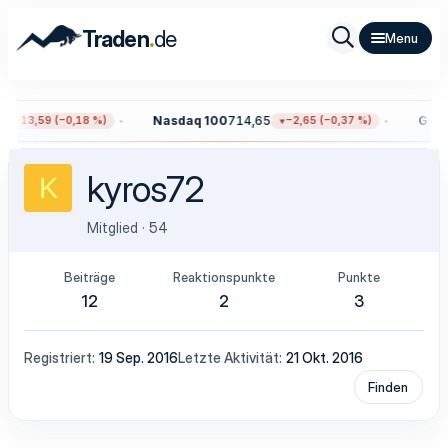
.
Traden
de
Nasdaq 100
714,65
Gold
4
−13,59 (−0,18 %)
−2,65 (−0,37 %)
kyros72
K
Mitglied
·
54
Beiträge
Reaktionspunkte
Punkte
12
2
3
Registriert
19 Sep. 2016
Letzte Aktivität
21 Okt. 2016
Finden