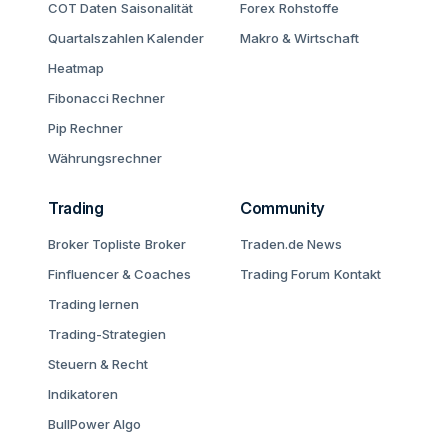
COT Daten
Saisonalität
Forex
Rohstoffe
Quartalszahlen Kalender
Makro & Wirtschaft
Heatmap
Fibonacci Rechner
Pip Rechner
Währungsrechner
Trading
Community
Broker Topliste
Broker
Traden.de News
Finfluencer & Coaches
Trading Forum
Kontakt
Trading lernen
Trading-Strategien
Steuern & Recht
Indikatoren
BullPower Algo