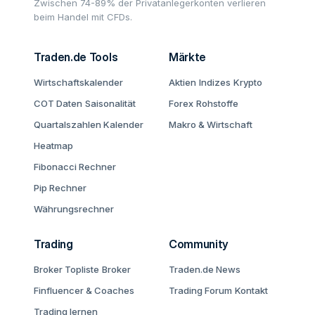
Zwischen 74-89% der Privatanlegerkonten verlieren
beim Handel mit CFDs.
Traden.de Tools
Märkte
Wirtschaftskalender
Aktien
Indizes
Krypto
COT Daten
Saisonalität
Forex
Rohstoffe
Quartalszahlen Kalender
Makro & Wirtschaft
Heatmap
Fibonacci Rechner
Pip Rechner
Währungsrechner
Trading
Community
Broker Topliste
Broker
Traden.de News
Finfluencer & Coaches
Trading Forum
Kontakt
Trading lernen