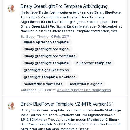
Binary GreenLight Pro Template Ankündigung
Hallo liebe Trader, beim weiterentwickeln des Binary BluePower
Templates V2 kamen uns viele neue Ideen für einen
Algorithmus für ein Live-Trading-Signal. Dabei entstand das
Binary GreenLight Pro Signal für den Metatrader 5. Nebenbei ist
dadurch ein neues interessantes Template entstanden, das...
BullBoss
Thema
6 Feb. 2017
binäre
optionen
template
binary greenlight pro signal
binary greenlight pro
template
binary greenlight
template
bluepower
template
greenlight signal kostenlos
greenlight
template
download
metatrader 5
template
metatrder 5 signale
Antworten: 93
Forum:
Ankündigungen und Neuigkeiten
Binary BluePower Template V2 (MT5 Version)
2.1
Binary BluePower Template, optimiert für die aktuelle Marktlage
2017. Optimal für Binäre Optionen: Mit Live Signalservice für
1,5,15,30 Minuten Trades, direkt im neuen Metatrader 5. Binary
BluePower Template V2 (MT5 Version) Vorschau: Nur Premium
Mitglieder erhalten eine kostenfreie Lizenz...