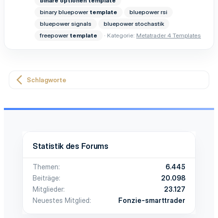
binäre
optionen
template
binary bluepower
template
bluepower rsi
bluepower signals
bluepower stochastik
freepower
template
Kategorie:
Metatrader 4 Templates
Schlagworte
Statistik des Forums
Themen
6.445
Beiträge
20.098
Mitglieder
23.127
Neuestes Mitglied
Fonzie-smarttrader