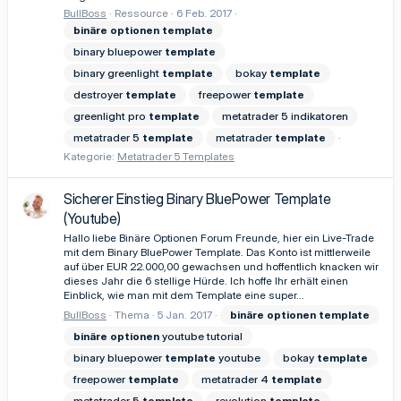
BullBoss
Ressource
6 Feb. 2017
binäre
optionen
template
binary bluepower
template
binary greenlight
template
bokay
template
destroyer
template
freepower
template
greenlight pro
template
metatrader 5 indikatoren
metatrader 5
template
metatrader
template
Kategorie:
Metatrader 5 Templates
Sicherer Einstieg Binary BluePower Template
(Youtube)
Hallo liebe Binäre Optionen Forum Freunde, hier ein Live-Trade
mit dem Binary BluePower Template. Das Konto ist mittlerweile
auf über EUR 22.000,00 gewachsen und hoffentlich knacken wir
dieses Jahr die 6 stellige Hürde. Ich hoffe Ihr erhält einen
Einblick, wie man mit dem Template eine super...
BullBoss
Thema
5 Jan. 2017
binäre
optionen
template
binäre
optionen
youtube tutorial
binary bluepower
template
youtube
bokay
template
freepower
template
metatrader 4
template
metatrader 5
template
revolution
template