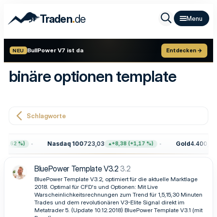
.
Traden
de
BullPower V7 ist da
Entdecken →
NEU
binäre optionen template
Schlagworte
Nasdaq 100
723,03
Gold
4.400,60
0,62 %)
+8,38 (+1,17 %)
BluePower Template V3.2
3.2
BluePower Template V3.2, optimiert für die aktuelle Marktlage
2018. Optimal für CFD's und Optionen: Mit Live
Warscheinlichkeitsrechnungen zum Trend für 1,5,15,30 Minuten
Trades und dem revolutionären V3-Elite Signal direkt im
Metatrader 5. (Update 10.12.2018) BluePower Template V3.1 (mit