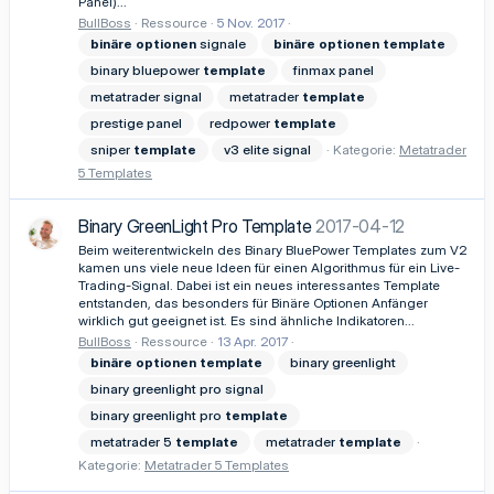
Panel)...
BullBoss
Ressource
5 Nov. 2017
binäre
optionen
signale
binäre
optionen
template
binary bluepower
template
finmax panel
metatrader signal
metatrader
template
prestige panel
redpower
template
sniper
template
v3 elite signal
Kategorie:
Metatrader
5 Templates
Binary GreenLight Pro Template
2017-04-12
Beim weiterentwickeln des Binary BluePower Templates zum V2
kamen uns viele neue Ideen für einen Algorithmus für ein Live-
Trading-Signal. Dabei ist ein neues interessantes Template
entstanden, das besonders für Binäre Optionen Anfänger
wirklich gut geeignet ist. Es sind ähnliche Indikatoren...
BullBoss
Ressource
13 Apr. 2017
binäre
optionen
template
binary greenlight
binary greenlight pro signal
binary greenlight pro
template
metatrader 5
template
metatrader
template
Kategorie:
Metatrader 5 Templates