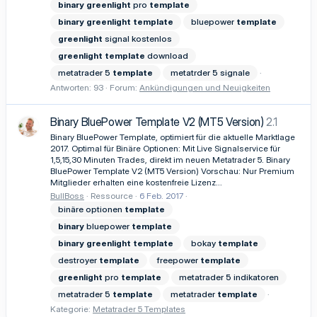
binary
greenlight
pro
template
binary
greenlight
template
bluepower
template
greenlight
signal kostenlos
greenlight
template
download
metatrader 5
template
metatrder 5 signale
Antworten: 93
Forum:
Ankündigungen und Neuigkeiten
Binary BluePower Template V2 (MT5 Version)
2.1
Binary BluePower Template, optimiert für die aktuelle Marktlage
2017. Optimal für Binäre Optionen: Mit Live Signalservice für
1,5,15,30 Minuten Trades, direkt im neuen Metatrader 5. Binary
BluePower Template V2 (MT5 Version) Vorschau: Nur Premium
Mitglieder erhalten eine kostenfreie Lizenz...
BullBoss
Ressource
6 Feb. 2017
binäre optionen
template
binary
bluepower
template
binary
greenlight
template
bokay
template
destroyer
template
freepower
template
greenlight
pro
template
metatrader 5 indikatoren
metatrader 5
template
metatrader
template
Kategorie:
Metatrader 5 Templates