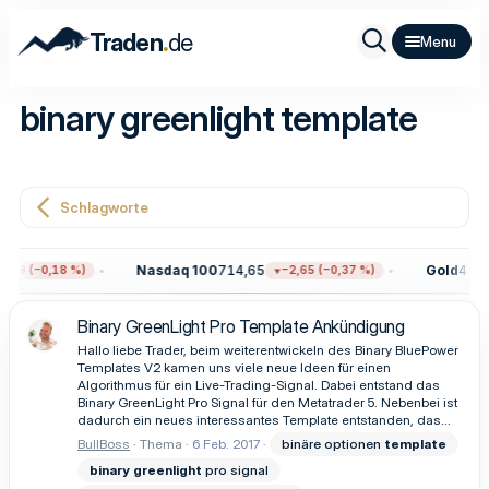
.
Traden
de
binary greenlight template
Schlagworte
Nasdaq 100
714,65
Gold
4.345
,59 (−0,18 %)
−2,65 (−0,37 %)
Binary GreenLight Pro Template Ankündigung
Hallo liebe Trader, beim weiterentwickeln des Binary BluePower
Templates V2 kamen uns viele neue Ideen für einen
Algorithmus für ein Live-Trading-Signal. Dabei entstand das
Binary GreenLight Pro Signal für den Metatrader 5. Nebenbei ist
dadurch ein neues interessantes Template entstanden, das...
BullBoss
Thema
6 Feb. 2017
binäre optionen
template
binary
greenlight
pro signal