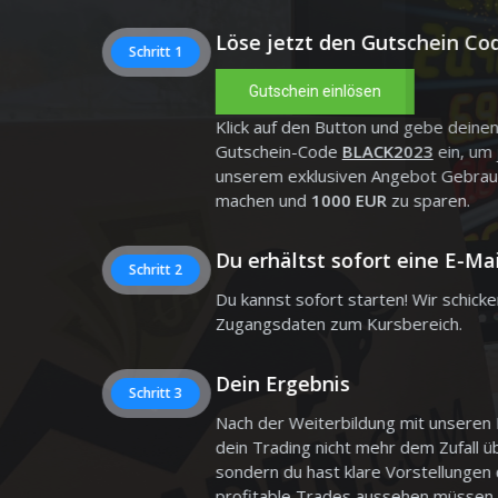
Löse jetzt den Gutschein Co
Schritt 1
Gutschein einlösen
Klick auf den Button und gebe deine
Gutschein-Code
BLACK2023
ein, um 
unserem exklusiven Angebot Gebrau
machen und
1000 EUR
zu sparen.
Du erhältst sofort eine E-Mai
Schritt 2
Du kannst sofort starten! Wir schicke
Zugangsdaten zum Kursbereich.
Dein Ergebnis
Schritt 3
Nach der Weiterbildung mit unseren 
dein Trading nicht mehr dem Zufall ü
sondern du hast klare Vorstellungen
profitable Trades aussehen müssen.