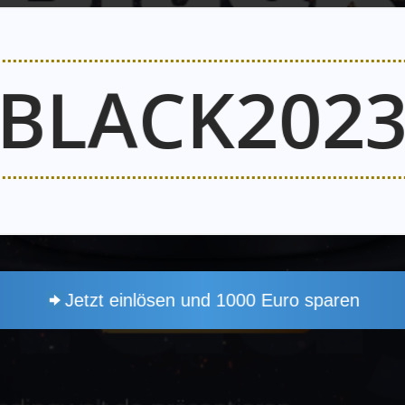
BLACK202
Jetzt einlösen und 1000 Euro sparen