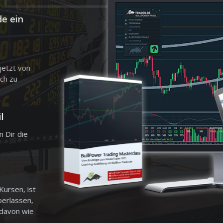
de ein
n
jetzt von
ch zu
l
n Dir die
Kursen, ist
berlassen,
 davon wie