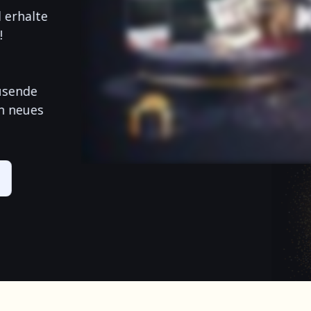
 erhalte
!
usende
in neues