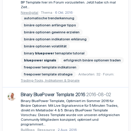
BP Template hier im Forum vorzustellen. Jetzt habe ich mal
Zeit...
Newdigital
Thema
6 Okt. 2016
automatische trenderkennung
binäre optionen anfänger tipps
binäre optionen gewinne erzielen
binäre optionen indikatoren erklärung
binäre optionen volatilität
binary
bluepower
temaplate tutorial
bluepower
signals
erfolgreich binäre optionen traden
freepower template indikatoren
freepower template strategie
Antworten: 32
Forum:
Trading-Tools, Indikatoren & Signale
Binary BluePower Template 2016
2016-08-02
Binary BluePower Template, Optimiert im Sommer 2016 für
Binäre Optionen: Mit Live Signalservice für 5 Minuten Trades,
direkt im Metatrader 4 & 5. Binary BluePower Template
Vorschau: Dieses Template wurde von unseren erfolgreichen
Community Mitgliedern konzipiert, optimiert und
programmiert...
BullBoss
Ressource
2 Aug. 2016