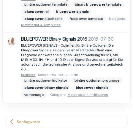
binäre optionen template
binary
bluepower
template
bluepower
rsi
bluepower
signals
bluepower
stochastik
freepower template
Kategorie:
Metatrader 4 Templates
BLUEPOWER Binary Signals 2016
2016-07-30
BLUEPOWER SIGNALS - Optimiert für Binäre Optionen Die
Bluepower Signals zeigen live im Metatrader Chart eine
Prognose der warscheinlichen Kursentwicklung für M1, M5,
M15, M30, 1H, 4H und 1D. Dieser Signal Service erledigt für Sie
automatisch die technische Analyse und berechnet zeitgleich
die...
BullBoss
Ressource
30 Juli 2016
binäre optionen indikator
binäre optionen prognose
bluepower
binary
signals
bluepower
signals
vorhersage
Kategorie:
Metatrader 4 Indikatoren
Schlagworte