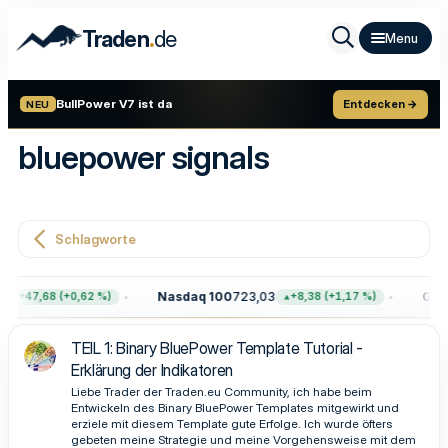
.
Traden
de
BullPower V7 ist da
Entdecken →
NEU
bluepower signals
Schlagworte
Nasdaq 100
723,03
Gold
+47,68 (+0,62 %)
+8,38 (+1,17 %)
TEIL 1: Binary BluePower Template Tutorial -
Erklärung der Indikatoren
Liebe Trader der Traden.eu Community, ich habe beim
Entwickeln des Binary BluePower Templates mitgewirkt und
erziele mit diesem Template gute Erfolge. Ich wurde öfters
gebeten meine Strategie und meine Vorgehensweise mit dem