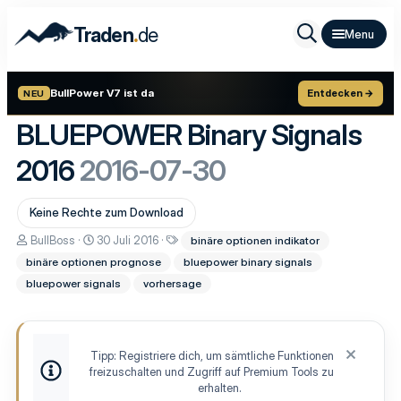
.
Traden
de
BullPower V7 ist da
Entdecken →
NEU
BLUEPOWER Binary Signals
2016
2016-07-30
Keine Rechte zum Download
A
D
S
BullBoss
30 Juli 2016
binäre optionen indikator
u
a
c
binäre optionen prognose
bluepower binary signals
t
t
h
o
u
l
bluepower signals
vorhersage
r
m
a
E
g
r
w
s
o
t
r
Tipp: Registriere dich, um sämtliche Funktionen
e
t
freizuschalten und Zugriff auf Premium Tools zu
l
e
erhalten.
l