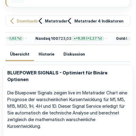
u
n
g
Downloads
Metatrader
Metatrader 4 Indikatoren
Nasdaq 100
723,03
Gold
4.399,7
8 (+0,62 %)
+8,38 (+1,17 %)
Übersicht
Historie
Diskussion
BLUEPOWER SIGNALS - Optimiert für Binäre
Optionen
Die Bluepower Signals zeigen live im Metatrader Chart eine
Prognose der warscheinlichen Kursentwicklung für M1, M5,
M15, M30, 1H, 4H und 1D. Dieser Signal Service erledigt für
Sie automatisch die technische Analyse und berechnet
zeitgleich die mathematisch warscheinliche
Kursentwicklung.