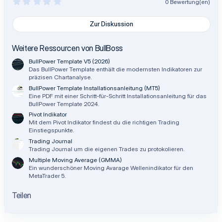
0
0 Bewertung(en)
,
0
0
Zur Diskussion
S
t
e
Weitere Ressourcen von BullBoss
r
n
BullPower Template V5 (2026)
(
Das BullPower Template enthält die modernsten Indikatoren zur
e
)
präzisen Chartanalyse.
BullPower Template Installationsanleitung (MT5)
Eine PDF mit einer Schritt-für-Schritt Installationsanleitung für das
BullPower Template 2024.
Pivot Indikator
Mit dem Pivot Indikator findest du die richtigen Trading
Einstiegspunkte.
Trading Journal
Trading Journal um die eigenen Trades zu protokolieren.
Multiple Moving Average (GMMA)
Ein wunderschöner Moving Avarage Wellenindikator für den
MetaTrader 5.
Teilen